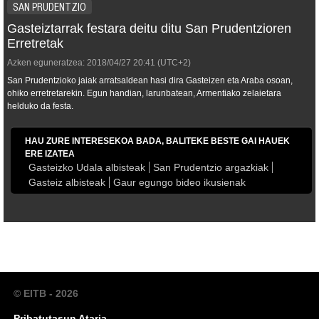
SAN PRUDENTZIO
Gasteiztarrak festara deitu ditu San Prudentzioren
Erretretak
Azken eguneratzea:
2018/04/27
20:41
(UTC+2)
San Prudentzioko jaiak arratsaldean hasi dira Gasteizen eta Araba osoan,
ohiko erretretarekin. Egun handian, larunbatean, Armentiako zelaietara
helduko da festa.
HAU ZURE INTERESEKOA BADA, BALITEKE BESTE GAI HAUEK
ERE IZATEA
Gasteizko Udala albisteak
San Prudentzio argazkiak
Gasteiz albisteak
Gaur egungo bideo ikusienak
© EITB - 2026
Pribatutasun Ataria