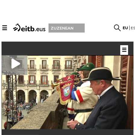
☰
EU
E
ZUZENEAN
☰