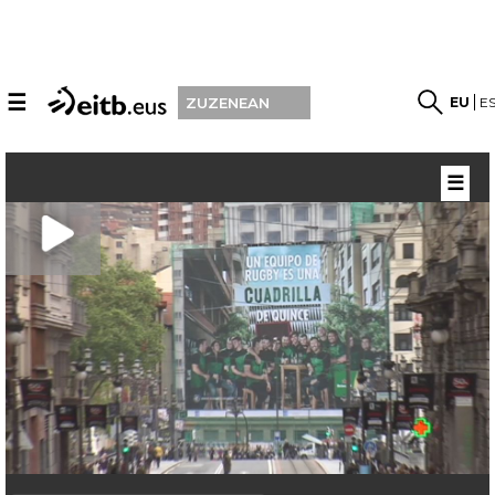
☰
EU
E
ZUZENEAN
☰