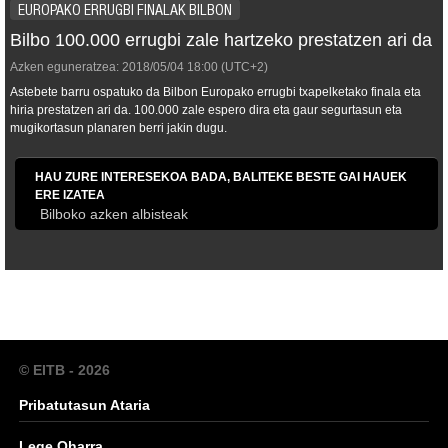
EUROPAKO ERRUGBI FINALAK BILBON
Bilbo 100.000 errugbi zale hartzeko prestatzen ari da
Azken eguneratzea:
2018/05/04
18:00
(UTC+2)
Astebete barru ospatuko da Bilbon Europako errugbi txapelketako finala eta
hiria prestatzen ari da. 100.000 zale espero dira eta gaur segurtasun eta
mugikortasun planaren berri jakin dugu.
HAU ZURE INTERESEKOA BADA, BALITEKE BESTE GAI HAUEK
ERE IZATEA
Bilboko azken albisteak
© EITB - 2026
Pribatutasun Ataria
Lege Oharra