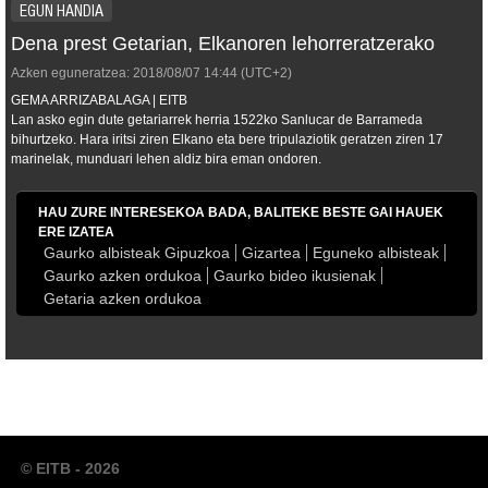
EGUN HANDIA
Dena prest Getarian, Elkanoren lehorreratzerako
Azken eguneratzea:
2018/08/07
14:44
(UTC+2)
GEMA ARRIZABALAGA | EITB
Lan asko egin dute getariarrek herria 1522ko Sanlucar de Barrameda
bihurtzeko. Hara iritsi ziren Elkano eta bere tripulaziotik geratzen ziren 17
marinelak, munduari lehen aldiz bira eman ondoren.
HAU ZURE INTERESEKOA BADA, BALITEKE BESTE GAI HAUEK
ERE IZATEA
Gaurko albisteak Gipuzkoa
Gizartea
Eguneko albisteak
Gaurko azken ordukoa
Gaurko bideo ikusienak
Getaria azken ordukoa
© EITB - 2026