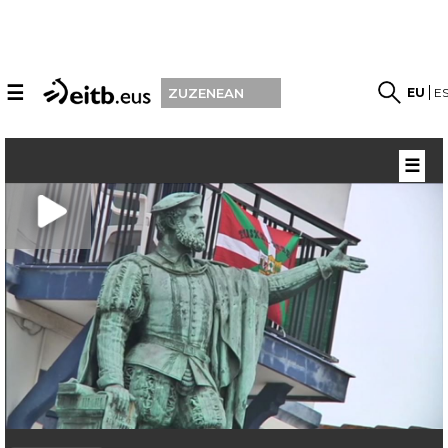
☰
EU
E
ZUZENEAN
☰