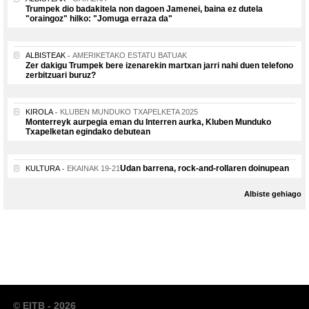
Trumpek dio badakitela non dagoen Jamenei, baina ez dutela
"oraingoz" hilko: "Jomuga erraza da"
ALBISTEAK
AMERIKETAKO ESTATU BATUAK
Zer dakigu Trumpek bere izenarekin martxan jarri nahi duen telefono
zerbitzuari buruz?
KIROLA
KLUBEN MUNDUKO TXAPELKETA 2025
Monterreyk aurpegia eman du Interren aurka, Kluben Munduko
Txapelketan egindako debutean
Udan barrena, rock-and-rollaren doinupean
KULTURA
EKAINAK 19-21
Albiste gehiago
© EITB - 2026