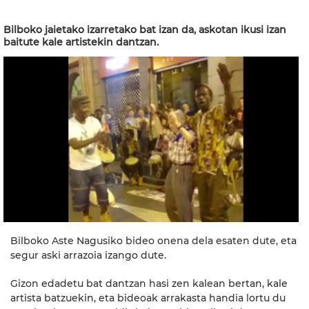
Bilboko jaietako izarretako bat izan da, askotan ikusi izan
baitute kale artistekin dantzan.
Bilboko Aste Nagusiko bideo onena dela esaten dute, eta
segur aski arrazoia izango dute.
Gizon edadetu bat dantzan hasi zen kalean bertan, kale
artista batzuekin, eta bideoak arrakasta handia lortu du