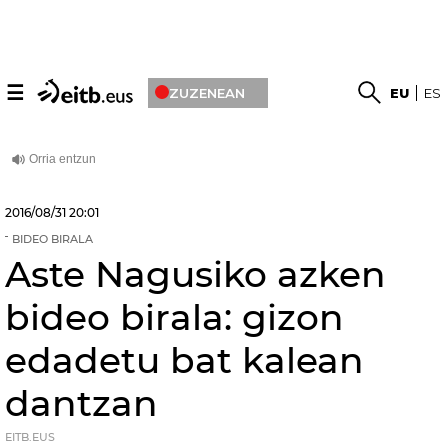
☰
ZUZENEAN
EU
ES
2016/08/31
20:01
BIDEO BIRALA
Aste Nagusiko azken
bideo birala: gizon
edadetu bat kalean
dantzan
EITB.EUS