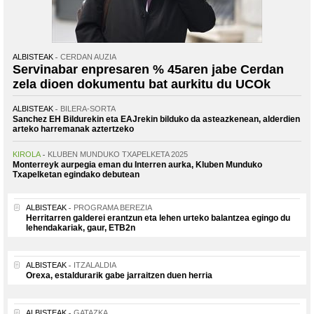
ALBISTEAK
CERDAN AUZIA
Servinabar enpresaren % 45aren jabe Cerdan
zela dioen dokumentu bat aurkitu du UCOk
ALBISTEAK
BILERA-SORTA
Sanchez EH Bildurekin eta EAJrekin bilduko da asteazkenean, alderdien
arteko harremanak aztertzeko
KIROLA
KLUBEN MUNDUKO TXAPELKETA 2025
Monterreyk aurpegia eman du Interren aurka, Kluben Munduko
Txapelketan egindako debutean
ALBISTEAK
PROGRAMA BEREZIA
Herritarren galderei erantzun eta lehen urteko balantzea egingo du
lehendakariak, gaur, ETB2n
ALBISTEAK
ITZALALDIA
Orexa, estaldurarik gabe jarraitzen duen herria
ALBISTEAK
GATAZKA