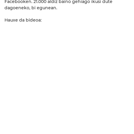
Facebooken. 21.000 aldiz baino gehiago ikusi dute
dagoeneko, bi egunean.
Hauxe da bideoa: