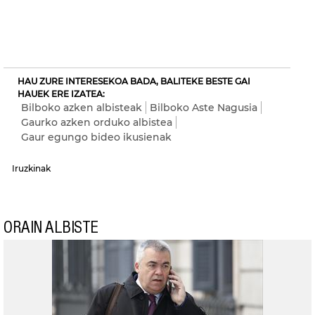
HAU ZURE INTERESEKOA BADA, BALITEKE BESTE GAI
HAUEK ERE IZATEA:
Bilboko azken albisteak
Bilboko Aste Nagusia
Gaurko azken orduko albistea
Gaur egungo bideo ikusienak
Iruzkinak
ORAIN ALBISTE