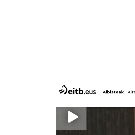
Albisteak
Kir