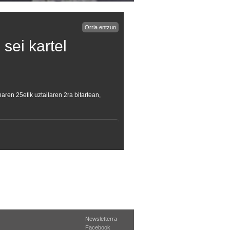
Orria entzun
sei kartel
aren 25etik uztailaren 2ra bitartean,
Newsletterra
Facebook