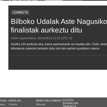
LEHIAKETA
Bilboko Udalak Aste Nagusiko 
finalistak aurkeztu ditu
Azken eguneratzea:
2014/06/23
13:11
(UTC+2)
Guztira 143 aurkeztu dira, baina epaimahaiak sei hautatu ditu. Orain, ekain
bilbotarrek aukeratu beharko dute zein den gehien gustatzen zaiena.
GAZTEA
TEAK:
KIROLAK:
BIDEO MULTIMEDIA
EGURALDIA
tatea
Futbola
Bideoak
TRAFIKOA