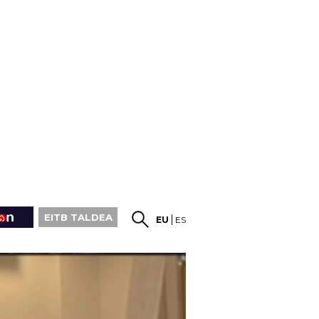
EITB TALDEA
EU
ES