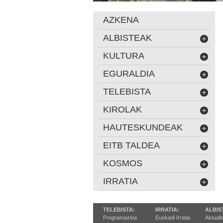
AZKENA
ALBISTEAK
KULTURA
EGURALDIA
TELEBISTA
KIROLAK
HAUTESKUNDEAK
EITB TALDEA
KOSMOS
IRRATIA
TELEBISTA:
IRRATIA:
ALBIS
Programazioa
Euskadi Irratia
Aktuali