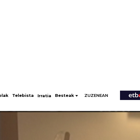
ZUZENEAN
Telebista
Besteak
olak
Irratia