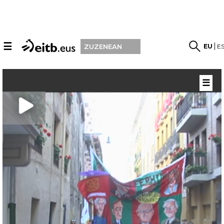
☰
EU
E
ZUZENEAN
☰