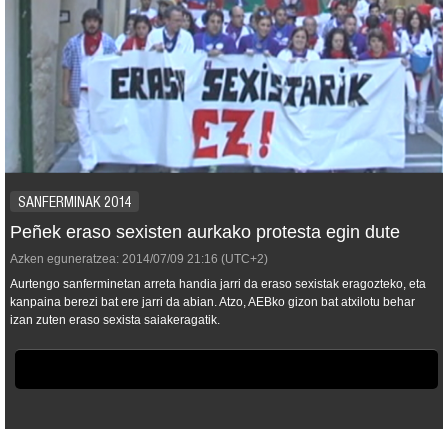
SANFERMINAK 2014
Peñek eraso sexisten aurkako protesta egin dute
Azken eguneratzea:
2014/07/09
21:16
(UTC+2)
Aurtengo sanferminetan arreta handia jarri da eraso sexistak eragozteko, eta
kanpaina berezi bat ere jarri da abian. Atzo, AEBko gizon bat atxilotu behar
izan zuten eraso sexista saiakeragatik.