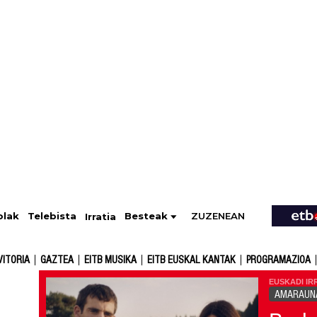
ZUZENEAN
Telebista
Besteak
olak
Irratia
VITORIA
GAZTEA
EITB MUSIKA
EITB EUSKAL KANTAK
PROGRAMAZIOA
EUSKADI IR
AMARAUN