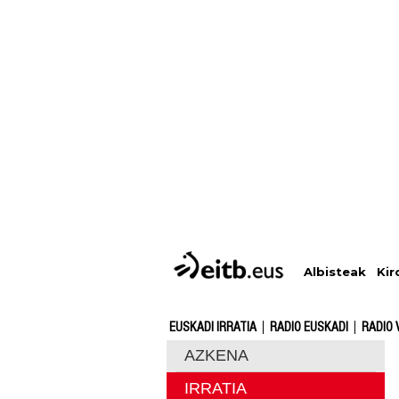
Albisteak
Kir
EUSKADI IRRATIA
RADIO EUSKADI
RADIO 
AZKENA
IRRATIA