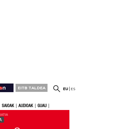
EITB TALDEA
EU
ES
SAIOAK
AUDIOAK
GUAU
RATIA
A