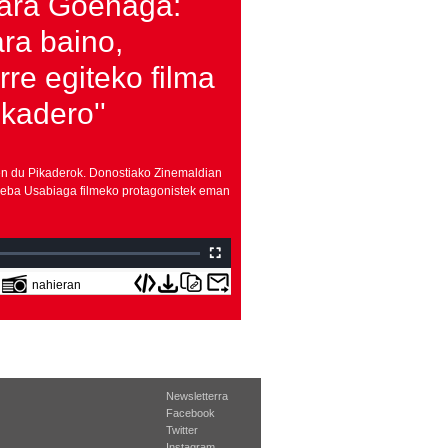
ara Goenaga:
ara baino,
arre egiteko filma
kadero''
zen du
Pikadero
k. Donostiako Zinemaldian
oseba Usabiaga filmeko protagonistek eman
nahieran
Newsletterra
Facebook
Twitter
Instagram