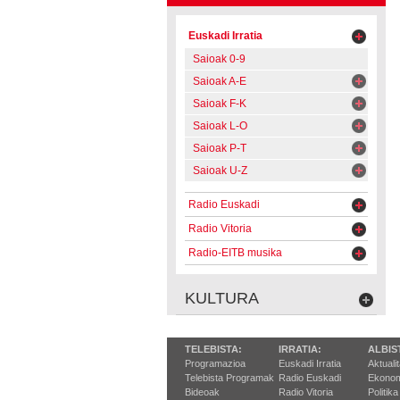
Euskadi Irratia
Saioak 0-9
Saioak A-E
Saioak F-K
Saioak L-O
Saioak P-T
Saioak U-Z
Radio Euskadi
Radio Vitoria
Radio-EITB musika
KULTURA
TELEBISTA:
IRRATIA:
ALBIS
Programazioa
Euskadi Irratia
Aktuali
Telebista Programak
Radio Euskadi
Ekonom
Bideoak
Radio Vitoria
Politika