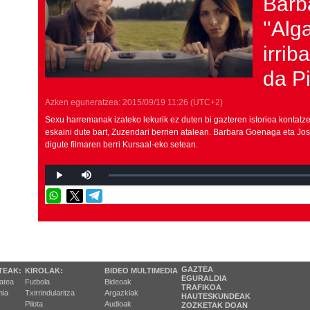
Barb
''Alg
irrib
da Pi
Azken eguneratzea:
2015/09/19
11:26
(UTC+2)
Sexu harremanak izateko lekurik ez duten bi gazteren istorioa kontat
eskaini dute bart, Zuzendari berrien atalean. Barbara Goenaga eta J
digute filmaren berri Kursaal-eko setean.
GAZTEA
TEAK:
KIROLAK:
BIDEO MULTIMEDIA
EGURALDIA
tatea
Futbola
Bideoak
TRAFIKOA
ia
Txirrindularitza
Argazkiak
HAUTESKUNDEAK
Pilota
Audioak
ZOZKETAK DOAN