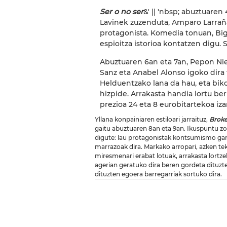
Ser o no ser
&' || 'nbsp; abuztuaren 
Lavinek zuzenduta, Amparo Larraña
protagonista. Komedia tonuan, Bi
espioitza istorioa kontatzen digu. 
Abuztuaren 6an eta 7an, Pepon Nie
Sanz eta Anabel Alonso igoko dira 
Helduentzako lana da hau, eta bik
hizpide. Arrakasta handia lortu ber
prezioa 24 eta 8 eurobitartekoa iz
Yllana konpainiaren estiloari jarraituz,
Broke
gaitu abuztuaren 8an eta 9an. Ikuspuntu zo
digute: lau protagonistak kontsumismo gar
marrazoak dira. Markako arropari, azken tek
miresmenari erabat lotuak, arrakasta lortze
agerian geratuko dira beren gordeta dituzt
dituzten egoera barregarriak sortuko dira.