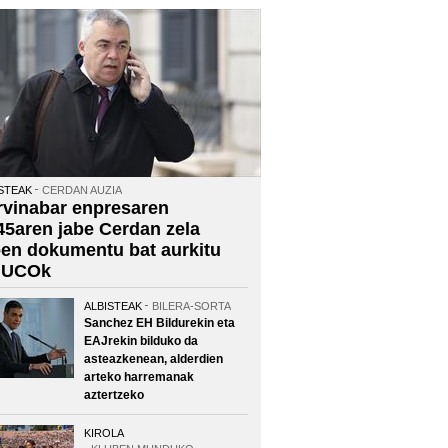
STEAK
CERDAN AUZIA
rvinabar enpresaren
45aren jabe Cerdan zela
oen dokumentu bat aurkitu
 UCOk
ALBISTEAK
BILERA-SORTA
Sanchez EH Bildurekin eta
EAJrekin bilduko da
asteazkenean, alderdien
arteko harremanak
aztertzeko
KIROLA