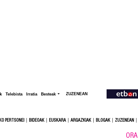
ZUZENEAN
Telebista
Besteak
k
Irratia
KO PERTSONEI
BIDEOAK
EUSKARA
ARGAZKIAK
BLOGAK
ZUZENEAN
ORA