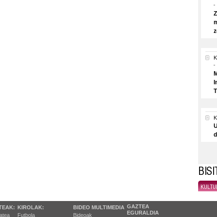
Z
m
z
K
M
I
T
U
d
BIS
KULTU
GAZTEA
TEAK:
KIROLAK:
BIDEO MULTIMEDIA
EGURALDIA
tatea
Futbola
Bideoak