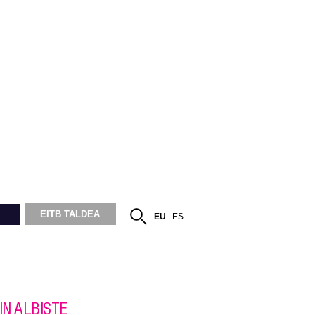
EITB TALDEA
EU
ES
IN ALBISTE