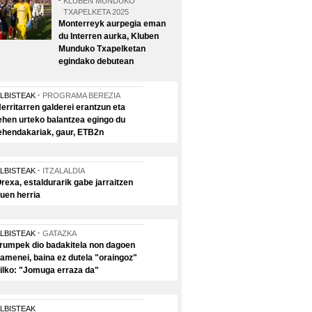
KLUBEN MUNDUKO
TXAPELKETA 2025
Monterreyk aurpegia eman
du Interren aurka, Kluben
Munduko Txapelketan
egindako debutean
LBISTEAK
PROGRAMA BEREZIA
erritarren galderei erantzun eta
ehen urteko balantzea egingo du
ehendakariak, gaur, ETB2n
LBISTEAK
ITZALALDIA
rexa, estaldurarik gabe jarraitzen
uen herria
LBISTEAK
GATAZKA
rumpek dio badakitela non dagoen
amenei, baina ez dutela "oraingoz"
ilko: "Jomuga erraza da"
LBISTEAK