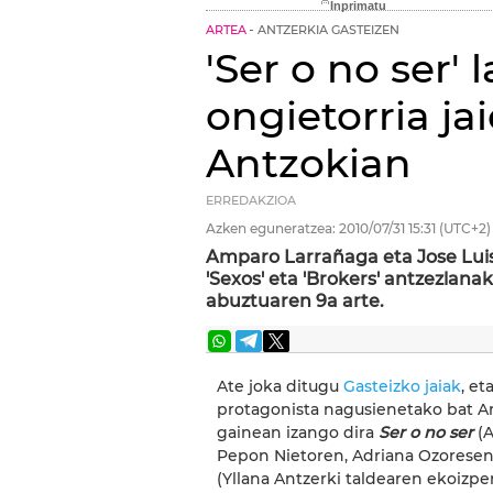
ARTEA
ANTZERKIA GASTEIZEN
'Ser o no ser'
ongietorria jai
Antzokian
ERREDAKZIOA
Azken eguneratzea:
2010/07/31
15:31
(UTC+2)
Amparo Larrañaga eta Jose Luis
'Sexos' eta 'Brokers' antzezlan
abuztuaren 9a arte.
Ate joka ditugu
Gasteizko jaiak
, e
protagonista nagusienetako bat A
gainean izango dira
Ser o no ser
(A
Pepon Nietoren, Adriana Ozorese
(Yllana Antzerki taldearen ekoizpe