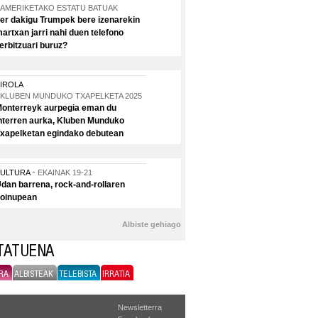
AMERIKETAKO ESTATU BATUAK
er dakigu Trumpek bere izenarekin
artxan jarri nahi duen telefono
erbitzuari buruz?
IROLA
KLUBEN MUNDUKO TXAPELKETA 2025
onterreyk aurpegia eman du
nterren aurka, Kluben Munduko
xapelketan egindako debutean
KULTURA
EKAINAK 19-21
dan barrena, rock-and-rollaren
oinupean
Albiste gehiago
ITATUENA
RA
ALBISTEAK
TELEBISTA
IRRATIA
Newsletterra