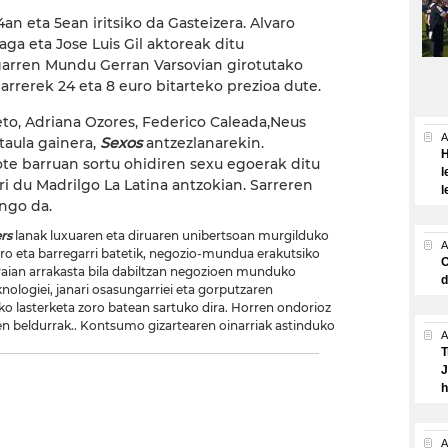
4an eta 5ean iritsiko da Gasteizera. Alvaro
ga eta Jose Luis Gil aktoreak ditu
garren Mundu Gerran Varsovian girotutako
Sarrerek 24 eta 8 euro bitarteko prezioa dute.
to, Adriana Ozores, Federico Caleada,Neus
A
taula gainera,
Sexos
antzezlanarekin.
H
ote barruan sortu ohidiren sexu egoerak ditu
l
ri du Madrilgo La Latina antzokian. Sarreren
l
ango da.
rs
lanak luxuaren eta diruaren unibertsoan murgilduko
A
ro eta barregarri batetik, negozio-mundua erakutsiko
O
aian arrakasta bila dabiltzan negozioen munduko
d
nologiei, janari osasungarriei eta gorputzaren
ko lasterketa zoro batean sartuko dira. Horren ondorioz
en beldurrak.. Kontsumo gizartearen oinarriak astinduko
A
T
J
h
A