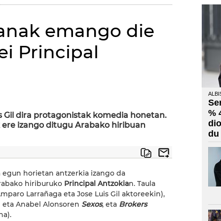
 lanak emango die
ei Principal
ALBI
Se
% 
 Gil dira protagonistak komedia honetan.
di
ak ere izango ditugu Arabako hiribuan
du
ta egun horietan antzerkia izango da
rabako hiriburuko
Principal Antzokia
n. Taula
mparo Larrañaga eta Jose Luis Gil aktoreekin),
n eta Anabel Alonsoren
Sexos
, eta
Brokers
na).