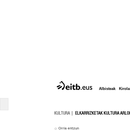
Albisteak
Kirola
KULTURA
ELKARRIZKETAK KULTURA ARLO
Orria entzun