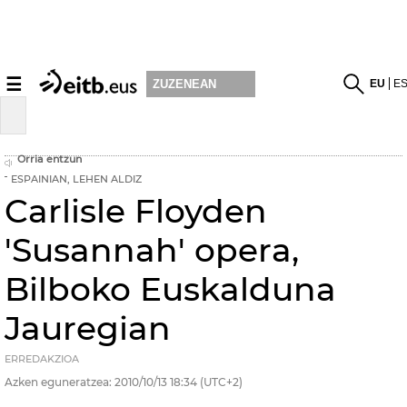
☰
EU
E
ZUZENEAN
Orria entzun
ESPAINIAN, LEHEN ALDIZ
Carlisle Floyden
'Susannah' opera,
Bilboko Euskalduna
Jauregian
ERREDAKZIOA
Azken eguneratzea:
2010/10/13
18:34
(UTC+2)