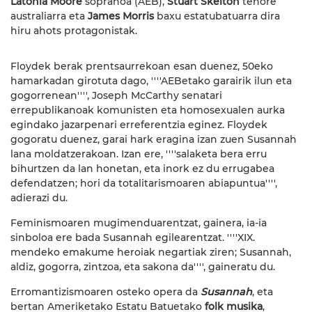
Latonia Moore
sopranoa (AEB),
Stuart Skelton
tenore
australiarra eta
James Morris
baxu estatubatuarra dira
hiru ahots protagonistak.
Floydek berak prentsaurrekoan esan duenez, 50eko
hamarkadan girotuta dago, ''''AEBetako garairik ilun eta
gogorrenean'''', Joseph McCarthy senatari
errepublikanoak komunisten eta homosexualen aurka
egindako jazarpenari erreferentzia eginez. Floydek
gogoratu duenez, garai hark eragina izan zuen Susannah
lana moldatzerakoan. Izan ere, ''''salaketa bera erru
bihurtzen da lan honetan, eta inork ez du errugabea
defendatzen; hori da totalitarismoaren abiapuntua'''',
adierazi du.
Feminismoaren mugimenduarentzat, gainera, ia-ia
sinboloa ere bada Susannah egilearentzat. ''''XIX.
mendeko emakume heroiak negartiak ziren; Susannah,
aldiz, gogorra, zintzoa, eta sakona da'''', gaineratu du.
Erromantizismoaren osteko opera da
Susannah
, eta
bertan Ameriketako Estatu Batuetako
folk musika
,