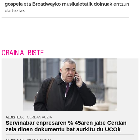
gospela
eta
Broadwayko musikaletatik doinuak
entzun
daitezke.
ORAIN ALBISTE
ALBISTEAK
CERDAN AUZIA
Servinabar enpresaren % 45aren jabe Cerdan
zela dioen dokumentu bat aurkitu du UCOk