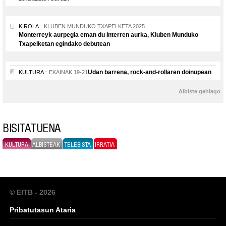
KIROLA
KLUBEN MUNDUKO TXAPELKETA 2025
Monterreyk aurpegia eman du Interren aurka, Kluben Munduko
Txapelketan egindako debutean
Udan barrena, rock-and-rollaren doinupean
KULTURA
EKAINAK 19-21
Albiste gehiago
BISITATUENA
KULTURA
ALBISTEAK
TELEBISTA
IRRATIA
© EITB - 2026
Pribatutasun Ataria