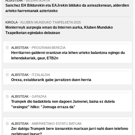
ALBISTEAK
BILERA-SORTA
Sanchez EH Bildurekin eta EAJrekin bilduko da asteazkenean, alderdien
arteko harremanak aztertzeko
KIROLA
KLUBEN MUNDUKO TXAPELKETA 2025
Monterreyk aurpegia eman du Interren aurka, Kluben Munduko
Txapelketan egindako debutean
ALBISTEAK
PROGRAMA BEREZIA
Herritarren galderei erantzun eta lehen urteko balantzea egingo du
lehendakariak, gaur, ETB2n
ALBISTEAK
ITZALALDIA
Orexa, estaldurarik gabe jarraitzen duen herria
ALBISTEAK
GATAZKA
Trumpek dio badakitela non dagoen Jamenei, baina ez dutela
"oraingoz" hilko: "Jomuga erraza da"
ALBISTEAK
AMERIKETAKO ESTATU BATUAK
Zer dakigu Trumpek bere izenarekin martxan jarri nahi duen telefono
zerbitzuari buruz?