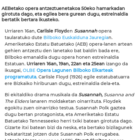
AEBetako opera antzeztuenetakoa 50eko hamarkadan
girotuta dago, eta egilea bera gurean dugu, estreinaldia
bertatik bertara ikusteko.
Urriaren 16an,
Carlisle Floyd
en
Susannah
opera
taularatuko dute
Bilboko Euskalduna Jauregia
n.
Ameriketako Estatu Batuetako (AEB) opera-lanen artean
gehien antzeztu den lanetako bat baldin bada ere,
Bilboko emanaldia dugu opera honen estreinaldia
Estatuan.
Urriaren 16an, 19an, 22an eta 25ean
izango da
ikusgai,
OLBE
Opera Lagunen Bilboko Elkarteak
programatuta
. Carlisle Floyd (1926) egile estatubatuarra
ere Bizkaiko hiriburuan dugu, estreinaldia dela-eta.
Bi ekitaldiko drama musikala da
Susannah,
Susanna and
The Elders
lanaren moldaketan oinarrituta. Floydek
egokitu zuen oinarrizko testua. Susannah Polk gaztea
dugu bertan protagonista, eta Ameriketako Estatu
Batuetako Tennesseeko herri txiki batean girotuta dago.
Gizarte itxi batean bizi da neska, eta bertako bizilagunek
bekataritzat jotzen dute Susannah Polk errugabea.