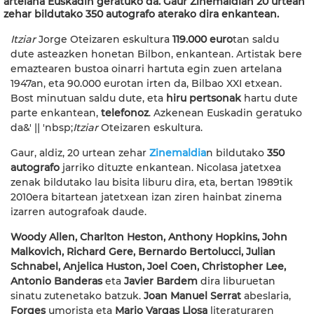
artelana Euskadin geratuko da. Gaur Zinemaldian 20 urtean
zehar bildutako 350 autografo aterako dira enkantean.
Itziar
Jorge Oteizaren
eskultura
119.000 euro
tan saldu
dute asteazken honetan Bilbon, enkantean. Artistak bere
emaztearen bustoa oinarri hartuta egin zuen artelana
1947an, eta 90.000 eurotan irten da,
Bilbao XXI etxean
.
Bost minutuan saldu dute, eta
hiru pertsonak
hartu dute
parte enkantean,
telefonoz
. Azkenean Euskadin geratuko
da&' || 'nbsp;
Itziar
Oteizaren
eskultura.
Gaur, aldiz, 20 urtean zehar
Zinemaldia
n bildutako
350
autografo
jarriko dituzte enkantean. Nicolasa jatetxea
zenak bildutako lau bisita liburu dira, eta, bertan 1989tik
2010era bitartean jatetxean izan ziren hainbat zinema
izarren autografoak daude.
Woody Allen, Charlton Heston, Anthony Hopkins, John
Malkovich, Richard Gere, Bernardo Bertolucci, Julian
Schnabel, Anjelica Huston, Joel Coen, Christopher Lee,
Antonio Banderas
eta
Javier Bardem
dira liburuetan
sinatu zutenetako batzuk.
Joan Manuel Serrat
abeslaria,
Forges
umorista eta
Mario Vargas Llosa
literaturaren