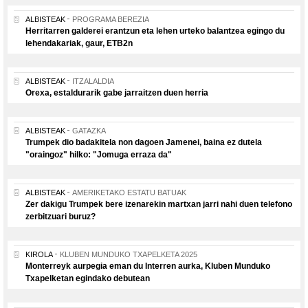
ALBISTEAK
PROGRAMA BEREZIA
Herritarren galderei erantzun eta lehen urteko balantzea egingo du
lehendakariak, gaur, ETB2n
ALBISTEAK
ITZALALDIA
Orexa, estaldurarik gabe jarraitzen duen herria
ALBISTEAK
GATAZKA
Trumpek dio badakitela non dagoen Jamenei, baina ez dutela
"oraingoz" hilko: "Jomuga erraza da"
ALBISTEAK
AMERIKETAKO ESTATU BATUAK
Zer dakigu Trumpek bere izenarekin martxan jarri nahi duen telefono
zerbitzuari buruz?
KIROLA
KLUBEN MUNDUKO TXAPELKETA 2025
Monterreyk aurpegia eman du Interren aurka, Kluben Munduko
Txapelketan egindako debutean