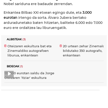
Nobel sariduna ere badaude zerrendan.
Enkantea Bilbao XXI etxean egingo dute, eta
3.000
eurotan
irtengo da sorta. Álvaro Jubera bertako
arduradunetako baten hitzetan, baliteke 6.000 edo 7.000
euro ere ordaitzea lau liburuengatik.
ALBISTEAK
(3)
Oteizaren eskultura bat eta
20 urtean zehar Zinemaldi
Zinemaldiko autografoen
bildutako 350 autografo,
liburua, enkantean
enkantean
BIDEOAK
(1)
119.000 eurotan saldu da Jorge
Oteizaren 'Itziar' eskultura