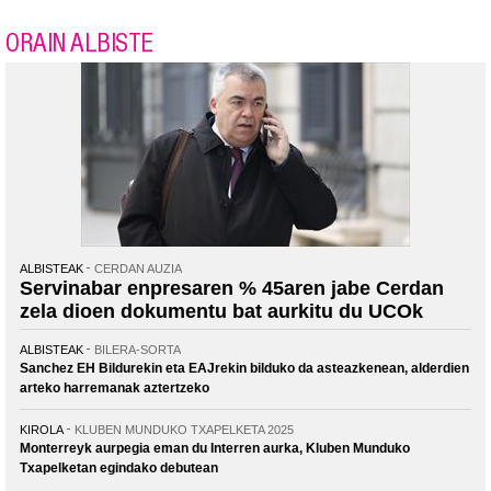
ORAIN ALBISTE
ALBISTEAK
CERDAN AUZIA
Servinabar enpresaren % 45aren jabe Cerdan
zela dioen dokumentu bat aurkitu du UCOk
ALBISTEAK
BILERA-SORTA
Sanchez EH Bildurekin eta EAJrekin bilduko da asteazkenean, alderdien
arteko harremanak aztertzeko
KIROLA
KLUBEN MUNDUKO TXAPELKETA 2025
Monterreyk aurpegia eman du Interren aurka, Kluben Munduko
Txapelketan egindako debutean