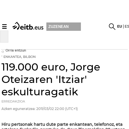
☰
EU
E
ZUZENEAN
Orria entzun
ENKANTEA, BILBON
119.000 euro, Jorge
Oteizaren 'Itziar'
eskulturagatik
ERREDAKZIOA
Azken eguneratzea:
2011/03/02
22:00
(UTC+1)
Hiru pertsonak hartu dute parte enkantean, telefonoz, eta