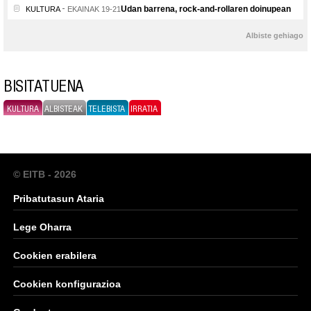
Udan barrena, rock-and-rollaren doinupean
KULTURA
EKAINAK 19-21
Albiste gehiago
BISITATUENA
KULTURA
ALBISTEAK
TELEBISTA
IRRATIA
© EITB - 2026
Pribatutasun Ataria
Lege Oharra
Cookien erabilera
Cookien konfigurazioa