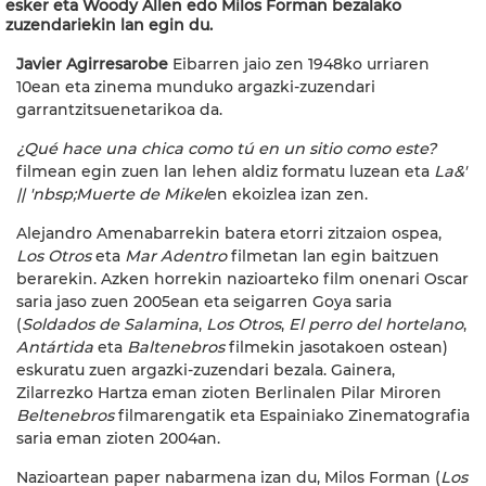
esker eta Woody Allen edo Milos Forman bezalako
zuzendariekin lan egin du.
Javier Agirresarobe
Eibarren jaio zen 1948ko urriaren
10ean eta zinema munduko argazki-zuzendari
garrantzitsuenetarikoa da.
¿Qué hace una chica como tú en un sitio como este?
filmean egin zuen lan lehen aldiz formatu luzean eta
La&'
|| 'nbsp;
Muerte de Mikel
en ekoizlea izan zen.
Alejandro Amenabarrekin batera etorri zitzaion ospea,
Los Otros
eta
Mar Adentro
filmetan lan egin baitzuen
berarekin. Azken horrekin nazioarteko film onenari Oscar
saria jaso zuen 2005ean eta seigarren Goya saria
(
Soldados de Salamin
a
,
Los Otros
,
El perro del hortelano
,
Antártida
eta
Baltenebros
filmekin jasotakoen ostean)
eskuratu zuen argazki-zuzendari bezala. Gainera,
Zilarrezko Hartza eman zioten Berlinalen Pilar Miroren
Beltenebros
filmarengatik eta Espainiako Zinematografia
saria eman zioten 2004an.
Nazioartean paper nabarmena izan du, Milos Forman (
Los