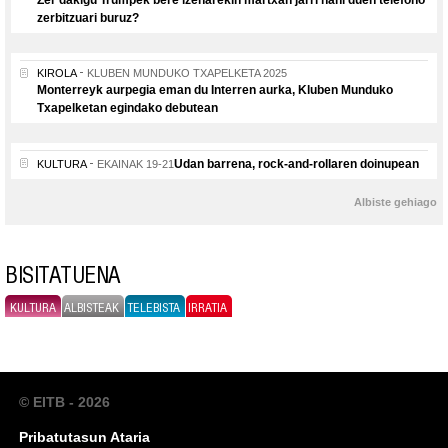
Zer dakigu Trumpek bere izenarekin martxan jarri nahi duen telefono
zerbitzuari buruz?
KIROLA
KLUBEN MUNDUKO TXAPELKETA 2025
Monterreyk aurpegia eman du Interren aurka, Kluben Munduko
Txapelketan egindako debutean
Udan barrena, rock-and-rollaren doinupean
KULTURA
EKAINAK 19-21
Albiste gehiago
BISITATUENA
KULTURA
ALBISTEAK
TELEBISTA
IRRATIA
© EITB - 2026
Pribatutasun Ataria