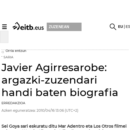
☰
EU
E
ZUZENEAN
Orria entzun
SARIA
Javier Agirresarobe:
argazki-zuzendari
handi baten biografia
ERREDAKZIOA
Azken eguneratzea:
2010/04/16
13:06
(UTC+2)
Sei Goya sari eskuratu ditu Mar Adentro eta Los Otros filmei