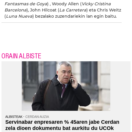
Fantasmas de Goya
) , Woody Allen (
Vicky Cristina
Barcelona
), John Hilcoat (
La Carretera
) eta Chris Weitz
(
Luna Nueva
) bezalako zuzendariekin lan egin baitu.
ORAIN ALBISTE
ALBISTEAK
CERDAN AUZIA
Servinabar enpresaren % 45aren jabe Cerdan
zela dioen dokumentu bat aurkitu du UCOk