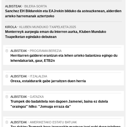
ALBISTEAK
BILERA-SORTA
Sanchez EH Bildurekin eta EAJrekin bilduko da asteazkenean, alderdien
arteko harremanak aztertzeko
KIROLA
KLUBEN MUNDUKO TXAPELKETA 2025
Monterreyk aurpegia eman du Interren aurka, Kluben Munduko
Txapelketan egindako debutean
ALBISTEAK
PROGRAMA BEREZIA
Herritarren galderei erantzun eta lehen urteko balantzea egingo du
lehendakariak, gaur, ETB2n
ALBISTEAK
ITZALALDIA
Orexa, estaldurarik gabe jarraitzen duen herria
ALBISTEAK
GATAZKA
Trumpek dio badakitela non dagoen Jamenei, baina ez dutela
"oraingoz" hilko: "Jomuga erraza da"
ALBISTEAK
AMERIKETAKO ESTATU BATUAK