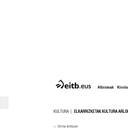
Albisteak
Kirola
KULTURA
ELKARRIZKETAK KULTURA ARLO
Orria entzun