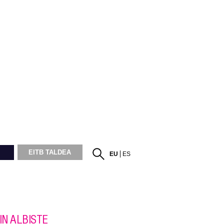
EITB TALDEA
EU
ES
IN ALBISTE