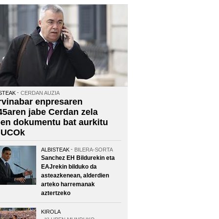
STEAK
CERDAN AUZIA
rvinabar enpresaren
45aren jabe Cerdan zela
oen dokumentu bat aurkitu
 UCOk
ALBISTEAK
BILERA-SORTA
Sanchez EH Bildurekin eta
EAJrekin bilduko da
asteazkenean, alderdien
arteko harremanak
aztertzeko
KIROLA