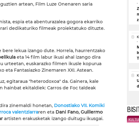
a guztien artean, Film Luze Onenaren saria
Z
m
z
ista, espia eta abenturazalea gogora ekarriko
rari dedikaturiko filmeak proiektatuko dituzte.
K
M
bere lekua izango dute. Horrela, haurrentzako
I
elikula
eta 14 film labur ikusi ahal izango dira
T
au urteetan, euskarazko filmen ikusle kopurua
o eta Fantasiazko Zinemaren XXI. Astean.
z, egitaraua "heterodoxoa" da. Gainera, kale
U
d
n hainbat ekitaldiek: Carros de Foc taldeak
dira zinemaldi honetan,
Donostiako VII. Komiki
BIS
roca valentziarra
ren eta
Dani Fano, Guillermo
ar
artisten erakusketak izango duitugu ikusgai.
KULTU