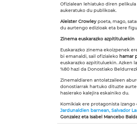
Ofizialean lehiatuko diren pelikul
aukeratuko du publikoak.
Aleister Crowley
poeta, mago, satan
du aurtengo edizioak eta bere figu
Zinema euskarazko azpitituluekin
Euskarazko zinema ekoizpenek ere 
bi emanaldi, sail ofizialeko
hamar p
euskarazko azpitituluekin. Azken l
%80 hazi da Donostiako Beldurrezk
Zinemaldiaren antolatzaileen aburu
donostiarrak hartuko dituzte aurte
hasierako kalejira eskainiko du.
Komikiak ere protagonista izango 
Jardunaldien barnean, Salvador Lar
Gonzalez eta Isabel Mancebo Bald