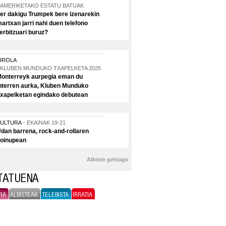
AMERIKETAKO ESTATU BATUAK
er dakigu Trumpek bere izenarekin
artxan jarri nahi duen telefono
erbitzuari buruz?
IROLA
KLUBEN MUNDUKO TXAPELKETA 2025
onterreyk aurpegia eman du
nterren aurka, Kluben Munduko
xapelketan egindako debutean
KULTURA
EKAINAK 19-21
dan barrena, rock-and-rollaren
oinupean
Albiste gehiago
ITATUENA
RA
ALBISTEAK
TELEBISTA
IRRATIA