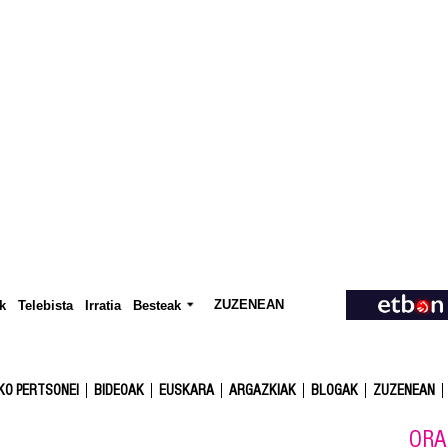
ZUZENEAN
Telebista
Besteak
k
Irratia
KO PERTSONEI
BIDEOAK
EUSKARA
ARGAZKIAK
BLOGAK
ZUZENEAN
ORA