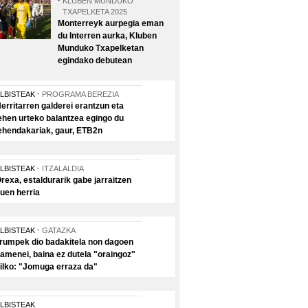
KLUBEN MUNDUKO
TXAPELKETA 2025
Monterreyk aurpegia eman
du Interren aurka, Kluben
Munduko Txapelketan
egindako debutean
LBISTEAK
PROGRAMA BEREZIA
erritarren galderei erantzun eta
ehen urteko balantzea egingo du
ehendakariak, gaur, ETB2n
LBISTEAK
ITZALALDIA
rexa, estaldurarik gabe jarraitzen
uen herria
LBISTEAK
GATAZKA
rumpek dio badakitela non dagoen
amenei, baina ez dutela "oraingoz"
ilko: "Jomuga erraza da"
LBISTEAK