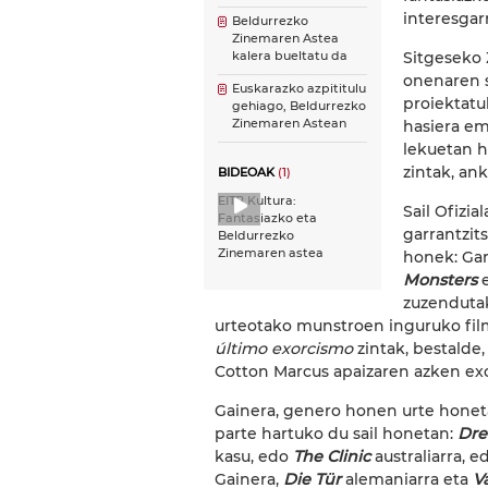
interesgar
Beldurrezko
Zinemaren Astea
Sitgeseko 
kalera bueltatu da
onenaren s
Euskarazko azpititulu
proiektat
gehiago, Beldurrezko
Zinemaren Astean
hasiera em
lekuetan 
zintak, an
BIDEOAK
(1)
EITB Kultura:
Sail Ofizi
Fantasiazko eta
garrantzit
Beldurrezko
Zinemaren astea
honek: Gar
Monsters
e
zuzendut
urteotako munstroen inguruko film
último exorcismo
zintak, bestalde
Cotton Marcus apaizaren azken ex
Gainera, genero honen urte honet
parte hartuko du sail honetan:
Dr
kasu, edo
The Clinic
australiarra, 
Gainera,
Die Tür
alemaniarra eta
V