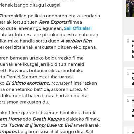
rienak izango ditugu ikusgai.
Zinemaldian pelikula onenaren eta zuzendaria
ariak lortu zituen
Rare Exports
filmea
uko dute lehenengo egunean,
Sail Ofizialari
ateko. Interesa ere piztuko du estreinatu den
hika-mika handia sortu duen
A serbian film
A
H
kerkeri zitalenak erakusten dituen ekoizpena.
l
l
alaren barnean urteko beldurrezko filma
suenak ere ikusgai jarriko ditu zinemaldi
eth Edwards britaniarrak zuzendutako
A
ta Daniel Stamm estatubatuarrak
O
ako
El último exorcismo
.
Monster
filma "azken
d
a onenetariko bat" da, askoren ustez.
El
, dokumental baten itxura hartzen du eta
A
orzismoa erakusten du.
T
J
ako filme garrantzitsuenen hautaketa batek
h
eam Home
edo
Death Kappa
ekialdeko filmak,
edota
Tucker &' || 'amp; Dale vs. Evil
amerikarrak.
ampires
belgiarra ikusi ahal izango dira. Sail
A