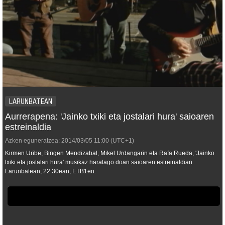
LARUNBATEAN
Aurrerapena: 'Jainko txiki eta jostalari hura' saioaren
estreinaldia
Azken eguneratzea:
2014/03/05
11:00
(UTC+1)
Kirmen Uribe, Bingen Mendizabal, Mikel Urdangarin eta Rafa Rueda, 'Jainko
txiki eta jostalari hura' musikaz haratago doan saioaren estreinaldian.
Larunbatean, 22:30ean, ETB1en.