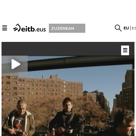
☰
EU
E
ZUZENEAN
☰