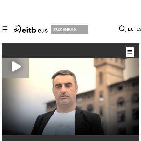
☰
EU
E
ZUZENEAN
☰