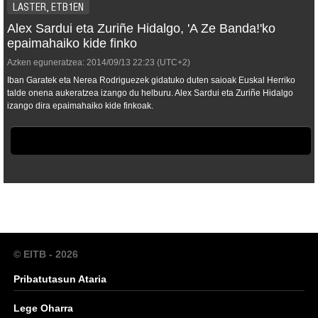
LASTER, ETB1EN
Alex Sardui eta Zuriñe Hidalgo, 'A Ze Banda!'ko
epaimahaiko kide finko
Azken eguneratzea:
2014/09/13
22:23
(UTC+2)
Iban Garatek eta Nerea Rodriguezek gidatuko duten saioak Euskal Herriko
talde onena aukeratzea izango du helburu. Alex Sardui eta Zuriñe Hidalgo
izango dira epaimahaiko kide finkoak.
© EITB - 2026
Pribatutasun Ataria
Lege Oharra