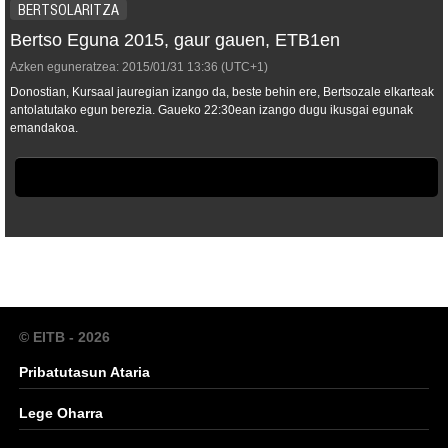
BERTSOLARITZA
Bertso Eguna 2015, gaur gauen, ETB1en
Azken eguneratzea:
2015/01/31
13:36
(UTC+1)
Donostian, Kursaal jauregian izango da, beste behin ere, Bertsozale elkarteak
antolatutako egun berezia. Gaueko 22:30ean izango dugu ikusgai egunak
emandakoa.
© EITB - 2026
Pribatutasun Ataria
Lege Oharra