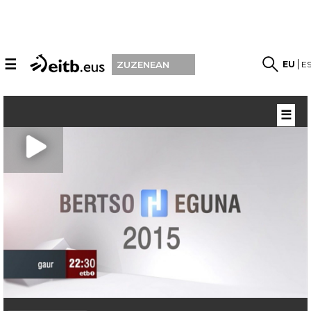
☰
EU
E
ZUZENEAN
☰