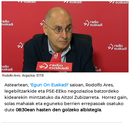
Rodolfo Ares. Argazkia: EITB
Asteartean, '
Egun On Euskadi
' saioan, Rodolfo Ares,
legebiltzarkide eta PSE-EEko negoziazioa batzordeko
kidearekin mintzatuko da Aitzol Zubizarreta. Horrez gain,
solas mahaiak eta eguneko berrien errepasoak osatuko
dute
08:30ean hasten den goizeko albistegia
.