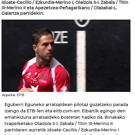
Idoate-Cecilio / Ezkurdia-Merino I, Olaizola II-I. Zabala / Titin
III-Merino II eta Apezetxea-Peñagarikano / Olazabal-L.
Galartza partidekin.
Argazkia: EITB
Eguberri Eguneko arratsaldean pilotaz gozatzeko parada
izango da ETB-1en eta eitb.com-en. Eibartik egingo den
emankizuna arratsaldeko bostetan hasiko da. Binakako
txapelketako Olaizola II-I. Zabala / Titin III-Merino II
partidaren aurretik Idoate-Cecilio / Ezkurdia-Merino I