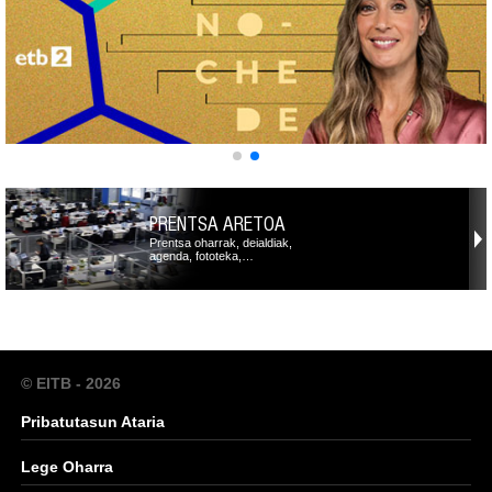
PRENTSA ARETOA
Prentsa oharrak, deialdiak,
agenda, fototeka,…
© EITB - 2026
Pribatutasun Ataria
Lege Oharra