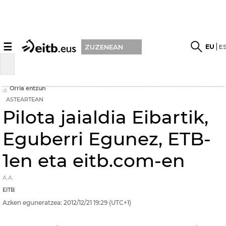
☰
EU
E
ZUZENEAN
Orria entzun
ASTEARTEAN
Pilota jaialdia Eibartik,
Eguberri Egunez, ETB-
1en eta eitb.com-en
A.A.
EITB
Azken eguneratzea:
2012/12/21
19:29
(UTC+1)