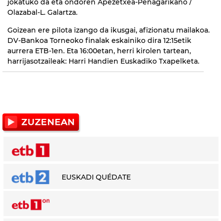
jokatuko da eta ondoren Apezetxea-Peñagarikano /
Olazabal-L. Galartza.
Goizean ere pilota izango da ikusgai, afizionatu mailakoa.
DV-Bankoa Torneoko finalak eskainiko dira 12:15etik
aurrera ETB-1en. Eta 16:00etan, herri kirolen tartean,
harrijasotzaileak: Harri Handien Euskadiko Txapelketa.
EUSKADI QUÉDATE