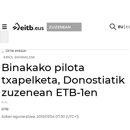
☰
EU
E
ZUZENEAN
Orria entzun
KIROL EMANALDIA
Binakako pilota
txapelketa, Donostiatik
zuzenean ETB-1en
A.H.
EITB
Azken eguneratzea:
2013/01/04
07:30
(UTC+1)