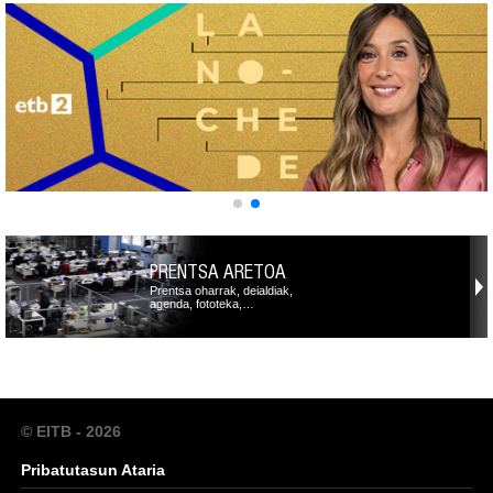
PRENTSA ARETOA
Prentsa oharrak, deialdiak,
agenda, fototeka,…
© EITB - 2026
Pribatutasun Ataria