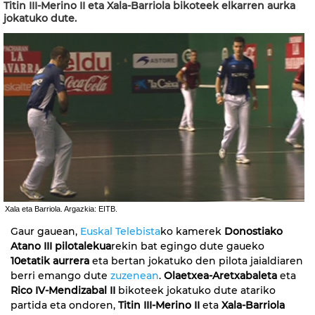
Titin III-Merino II eta Xala-Barriola bikoteek elkarren aurka
jokatuko dute.
Xala eta Barriola. Argazkia: EITB.
Gaur gauean,
Euskal Telebista
ko kamerek
Donostiako
Atano III pilotalekua
rekin bat egingo dute gaueko
10etatik aurrera
eta bertan jokatuko den pilota jaialdiaren
berri emango dute
zuzenean
.
Olaetxea-Aretxabaleta
eta
Rico IV-Mendizabal II
bikoteek jokatuko dute atariko
partida eta ondoren,
Titin III-Merino II
eta
Xala-Barriola