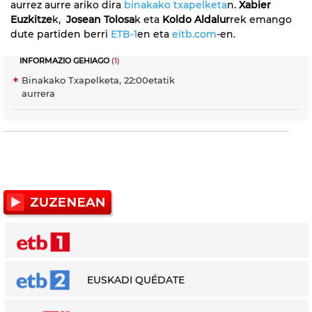
aurrez aurre ariko dira
binakako txapelketa
n.
Xabier
Euzkitze
k,
Josean Tolosa
k eta
Koldo Aldalur
rek emango
dute partiden berri
ETB-1
en eta
eitb.com
-en.
INFORMAZIO GEHIAGO
(1)
Binakako Txapelketa, 22:00etatik
aurrera
EUSKADI QUÉDATE