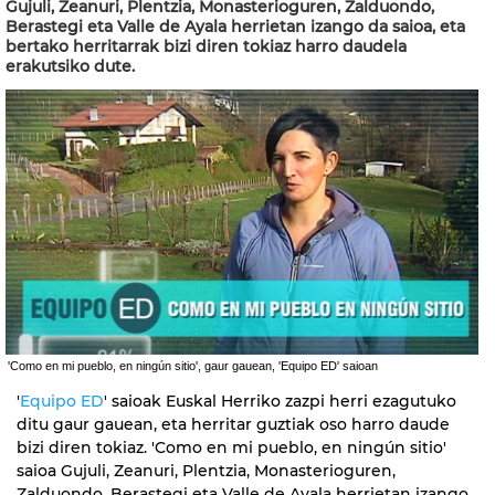
Gujuli, Zeanuri, Plentzia, Monasterioguren, Zalduondo,
Berastegi eta Valle de Ayala herrietan izango da saioa, eta
bertako herritarrak bizi diren tokiaz harro daudela
erakutsiko dute.
'Como en mi pueblo, en ningún sitio', gaur gauean, 'Equipo ED' saioan
'
Equipo ED
' saioak Euskal Herriko zazpi herri ezagutuko
ditu gaur gauean, eta herritar guztiak oso harro daude
bizi diren tokiaz. 'Como en mi pueblo, en ningún sitio'
saioa Gujuli, Zeanuri, Plentzia, Monasterioguren,
Zalduondo, Berastegi eta Valle de Ayala herrietan izango