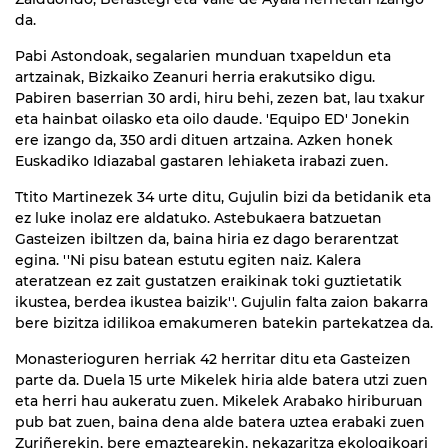
da.
Pabi Astondoak, segalarien munduan txapeldun eta
artzainak, Bizkaiko Zeanuri herria erakutsiko digu.
Pabiren baserrian 30 ardi, hiru behi, zezen bat, lau txakur
eta hainbat oilasko eta oilo daude. 'Equipo ED' Jonekin
ere izango da, 350 ardi dituen artzaina. Azken honek
Euskadiko Idiazabal gastaren lehiaketa irabazi zuen.
Ttito Martinezek 34 urte ditu, Gujulin bizi da betidanik eta
ez luke inolaz ere aldatuko. Astebukaera batzuetan
Gasteizen ibiltzen da, baina hiria ez dago berarentzat
egina. ''Ni pisu batean estutu egiten naiz. Kalera
ateratzean ez zait gustatzen eraikinak toki guztietatik
ikustea, berdea ikustea baizik''. Gujulin falta zaion bakarra
bere bizitza idilikoa emakumeren batekin partekatzea da.
Monasterioguren herriak 42 herritar ditu eta Gasteizen
parte da. Duela 15 urte Mikelek hiria alde batera utzi zuen
eta herri hau aukeratu zuen. Mikelek Arabako hiriburuan
pub bat zuen, baina dena alde batera uztea erabaki zuen
Zuriñerekin, bere emaztearekin, nekazaritza ekologikoari