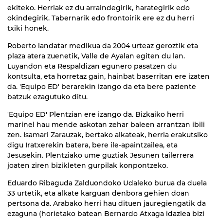
ekiteko. Herriak ez du arraindegirik, harategirik edo
okindegirik. Tabernarik edo frontoirik ere ez du herri
txiki honek.
Roberto landatar medikua da 2004 urteaz geroztik eta
plaza atera zuenetik, Valle de Ayalan egiten du lan.
Luyandon eta Respaldizan egunero pasatzen du
kontsulta, eta horretaz gain, hainbat baserritan ere izaten
da. 'Equipo ED' berarekin izango da eta bere paziente
batzuk ezagutuko ditu.
'Equipo ED' Plentzian ere izango da. Bizkaiko herri
marinel hau mende askotan zehar baleen arrantzan ibili
zen. Isamari Zarauzak, bertako alkateak, herria erakutsiko
digu Iratxerekin batera, bere ile-apaintzailea, eta
Jesusekin. Plentziako ume guztiak Jesunen tailerrera
joaten ziren bizikleten gurpilak konpontzeko.
Eduardo Ribaguda Zalduondoko Udaleko burua da duela
33 urtetik, eta alkate karguan denbora gehien doan
pertsona da. Arabako herri hau dituen jauregiengatik da
ezaguna (horietako batean Bernardo Atxaga idazlea bizi