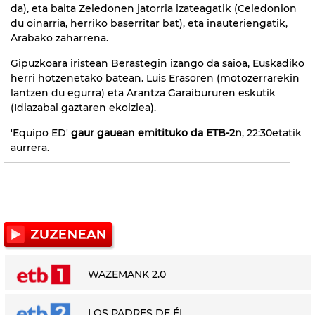
da), eta baita Zeledonen jatorria izateagatik (Celedonion
du oinarria, herriko baserritar bat), eta inauteriengatik,
Arabako zaharrena.
Gipuzkoara iristean Berastegin izango da saioa, Euskadiko
herri hotzenetako batean. Luis Erasoren (motozerrarekin
lantzen du egurra) eta Arantza Garaibururen eskutik
(Idiazabal gaztaren ekoizlea).
'Equipo ED'
gaur gauean emitituko da ETB-2n
, 22:30etatik
aurrera.
WAZEMANK 2.0
LOS PADRES DE ÉL