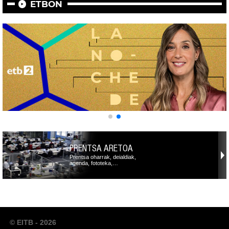
ETBON
PRENTSA ARETOA
Prentsa oharrak, deialdiak,
agenda, fototeka,…
© EITB - 2026