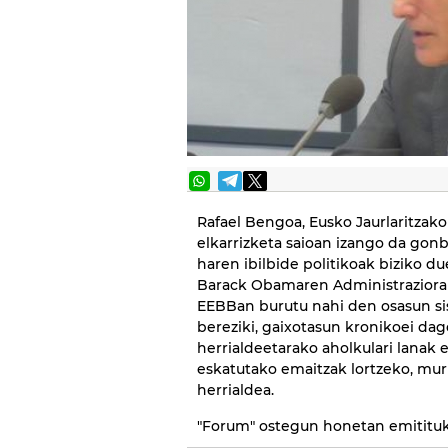
Rafael Bengoa, Eusko Jaurlaritzako
elkarrizketa saioan izango da go
haren ibilbide politikoak biziko du
Barack Obamaren Administraziorako
EEBBan burutu nahi den osasun si
bereziki, gaixotasun kronikoei da
herrialdeetarako aholkulari lanak 
eskatutako emaitzak lortzeko, mur
herrialdea.
"Forum" ostegun honetan emitituko