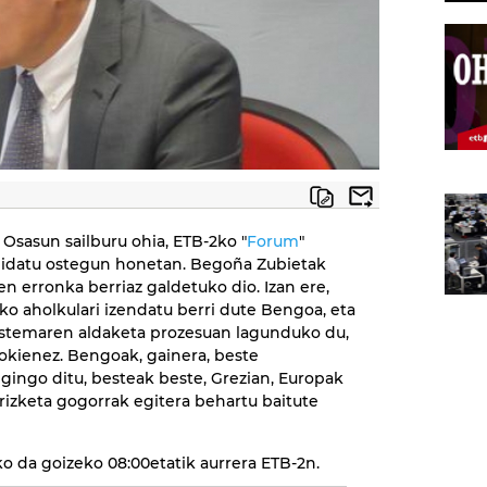
 Osasun sailburu ohia, ETB-2ko "
Forum
"
nbidatu ostegun honetan. Begoña Zubietak
en erronka berriaz galdetuko dio. Izan ere,
 aholkulari izendatu berri dute Bengoa, eta
stemaren aldaketa prozesuan lagunduko du,
gokienez. Bengoak, gainera, beste
egingo ditu, besteak beste, Grezian, Europak
rizketa gogorrak egitera behartu baitute
 da goizeko 08:00etatik aurrera ETB-2n.