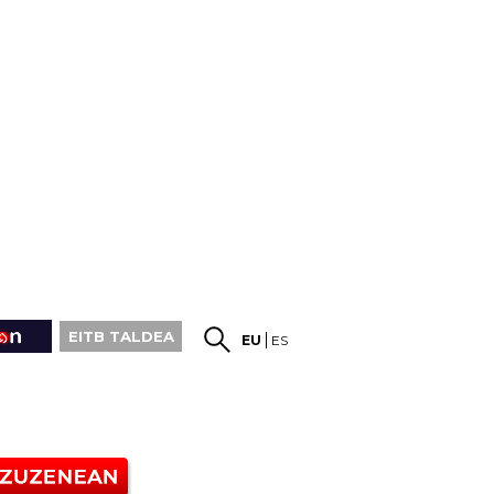
EITB TALDEA
EU
ES