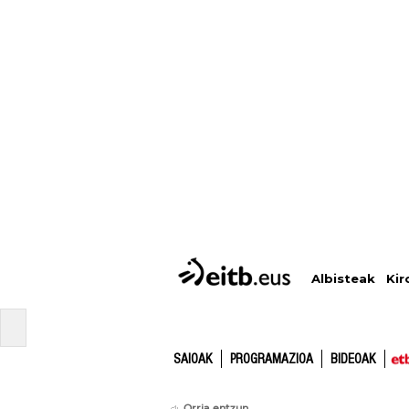
Albisteak
Kir
SAIOAK
PROGRAMAZIOA
BIDEOAK
Orria entzun