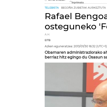
TELEBISTA
BEGOÑA ZUBIETAK AURKEZTUTA
Rafael Bengoar
osteguneko 'F
A.H.
EITB
Azken eguneratzea:
2013/01/30
16:32
(UTC+1)
Obamaren administraziorako aho
berriaz hitz egingo du Osasun sa