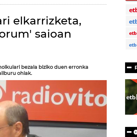
i elkarrizketa,
orum' saioan
lkulari bezala biziko duen erronka
ilburu ohiak.