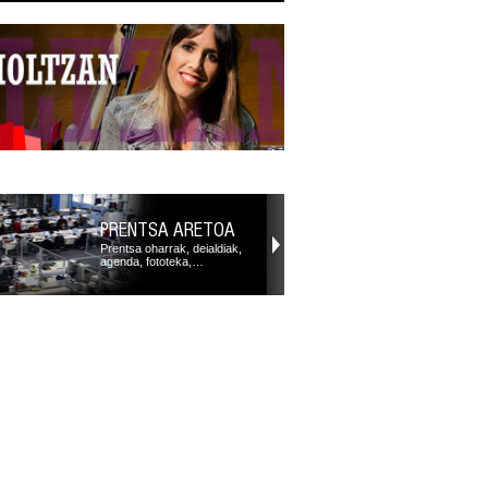
PRENTSA ARETOA
Prentsa oharrak, deialdiak,
agenda, fototeka,…