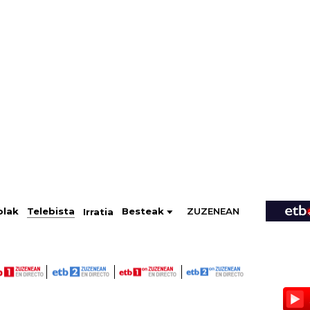
ZUZENEAN
Telebista
Besteak
olak
Irratia