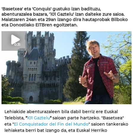
'Basetxea' eta 'Conquis' gustuko izan badituzu,
abenturazalea bazara, '101 Gaztelu' izan daiteke zure saioa.
Maiatzaren 24an eta 29an izango dira hautaprobak Bilboko
eta Donostiako EITBren egoitzetan.
0:31
Lehiakide abenturazaleen bila dabil berriz ere Euskal
Telebista,
"
101 Gaztelu
"
saioan parte hartzeko. "Basetxea"
eta "
El Conquistador del Fin del Mundo
" saioen tankerako
lehiaketa berri bat izango da, eta Euskal Herriko