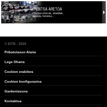
PRENTSA ARETOA
Prentsa oharrak, deialdiak,
agenda, fototeka,…
© EITB - 2026
Pribatutasun Ataria
Lege Oharra
Cookien erabilera
Cookien konfigurazioa
Gardentasuna
Kontaktua