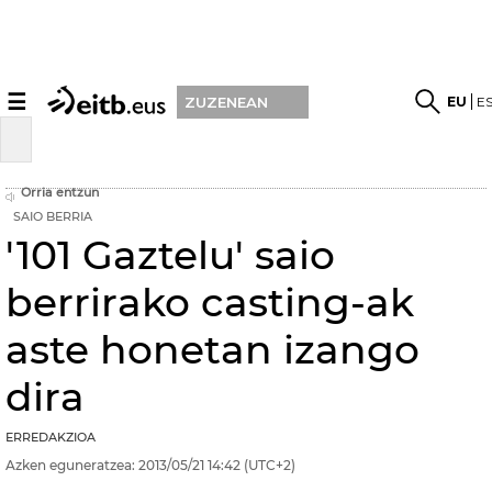
☰
EU
E
ZUZENEAN
Orria entzun
SAIO BERRIA
'101 Gaztelu' saio
berrirako casting-ak
aste honetan izango
dira
ERREDAKZIOA
Azken eguneratzea:
2013/05/21
14:42
(UTC+2)