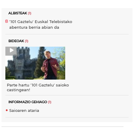
ALBISTEAK
(1)
'101 Gaztelu' Euskal Telebistako
abentura berria abian da
BIDEOAK
(1)
Parte hartu '101 Gaztelu' saioko
castingean!
INFORMAZIO GEHIAGO
(1)
Saioaren ataria