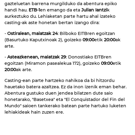
gazteluetan barrena murgilduko da abentura epiko
handi hau.
ETB-1
en emango da eta
Julian Iantzi
k
aurkeztuko du. Lehiaketan parte hartu ahal izateko
casting-ak aste honetan bertan izango dira:
-
Ostiralean, maiatzak 24
: Bilboko EITBren egoitzan
(Basurtuko Kaputxinoak 2), goizeko
09:00
etik
20:00
ak
arte.
-
Asteazkenean, maiatzak 29
: Donostiako EITBren
egoitzan (Miramon pasealekua 172), goizeko
09:00
etik
20:00
ak arte.
Casting-ean parte hartzeko nahikoa da bi hitzordu
hauetako batera azaltzea. Ez da inon izenik eman behar.
Abentura gustuko duen jendea bilatzen dute saio
honetarako, "Basetxea" eta "El Conquistador del Fin del
Mundo" saioen tankerako batean parte hartuko luketen
lehiakideak hain zuzen ere.