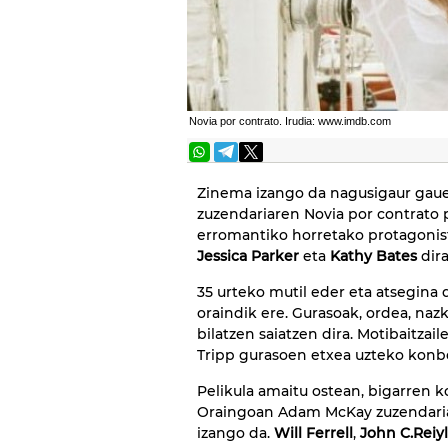
Novia por contrato. Irudia: www.imdb.com
Zinema izango da nagusigaur gau
zuzendariaren Novia por contrato p
erromantiko horretako protagonis
Jessica Parker
eta
Kathy Bates
dira
35 urteko mutil eder eta atsegina d
oraindik ere. Gurasoak, ordea, na
bilatzen saiatzen dira. Motibaitzai
Tripp gurasoen etxea uzteko konbe
Pelikula amaitu ostean, bigarren 
Oraingoan Adam McKay zuzendar
izango da.
Will Ferrell
,
John C.Reiyl