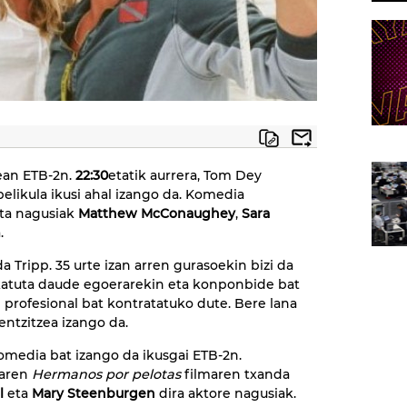
ean ETB-2n.
22:30
etatik aurrera, Tom Dey
elikula ikusi ahal izango da. Komedia
ta nagusiak
Matthew McConaughey
,
Sara
.
a Tripp. 35 urte izan arren gurasoekin bizi da
zkatuta daude egoerarekin eta konponbide bat
le profesional bat kontratatuko dute. Bere lana
ntzitzea izango da.
komedia bat izango da ikusgai ETB-2n.
iaren
Hermanos por pelotas
filmaren txanda
l
eta
Mary Steenburgen
dira aktore nagusiak.