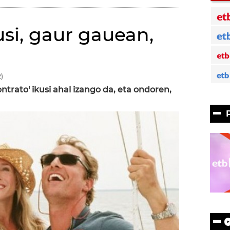
i, gaur gauean,
)
ontrato' ikusi ahal izango da, eta ondoren,