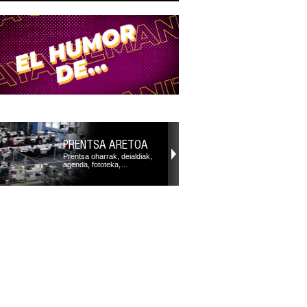
PRENTSA ARETOA
Prentsa oharrak, deialdiak,
agenda, fototeka,…