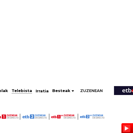
ZUZENEAN
Telebista
Besteak
olak
Irratia