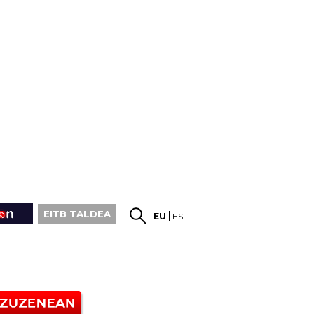
EITB TALDEA
EU
ES