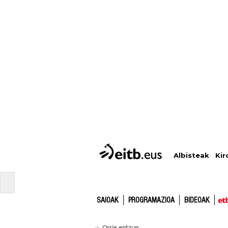
Albisteak
Kir
SAIOAK
PROGRAMAZIOA
BIDEOAK
Orria entzun