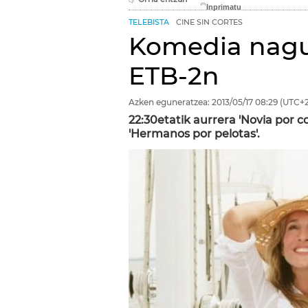
TELEBISTA
CINE SIN CORTES
Komedia nagus
ETB-2n
Azken eguneratzea:
2013/05/17
08:29
(UTC+2
22:30etatik aurrera 'Novia por c
'Hermanos por pelotas'.