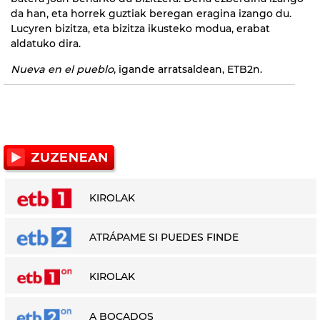
da han, eta horrek guztiak beregan eragina izango du.
Lucyren bizitza, eta bizitza ikusteko modua, erabat
aldatuko dira.
Nueva en el pueblo
, igande arratsaldean, ETB2n.
KIROLAK
ATRÁPAME SI PUEDES FINDE
KIROLAK
A BOCADOS