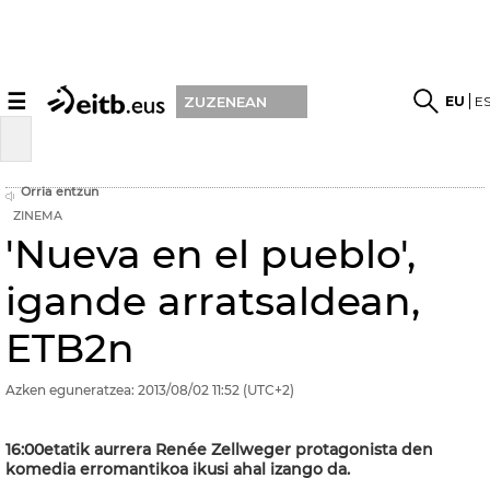
☰
EU
E
ZUZENEAN
Orria entzun
ZINEMA
'Nueva en el pueblo',
igande arratsaldean,
ETB2n
Azken eguneratzea:
2013/08/02
11:52
(UTC+2)
16:00etatik aurrera Renée Zellweger protagonista den
komedia erromantikoa ikusi ahal izango da.