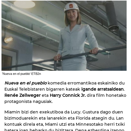
'Nueva en el pueblo' ETB2n
Nueva en el pueblo
komedia erromantikoa eskainiko du
Euskal Telebistaren bigarren kateak
igande arratsaldean
.
Renée Zellweger
eta
Harry Connick Jr.
dira film honetako
protagonista nagusiak.
Miamin bizi den exekutiboa da Lucy. Gustura dago duen
bizimoduarekin eta lanarekin eta Florida atsegin du. Lan
kontuak direla eta, Miami utzi eta Minnesotako herri txiki
batera joan beharko du bizitzera. Dena ezberdina izango