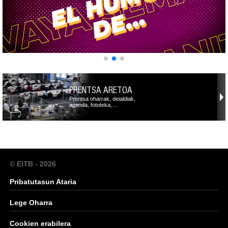
PRENTSA ARETOA
Prentsa oharrak, deialdiak,
agenda, fototeka,…
© EITB - 2026
Pribatutasun Ataria
Lege Oharra
Cookien erabilera