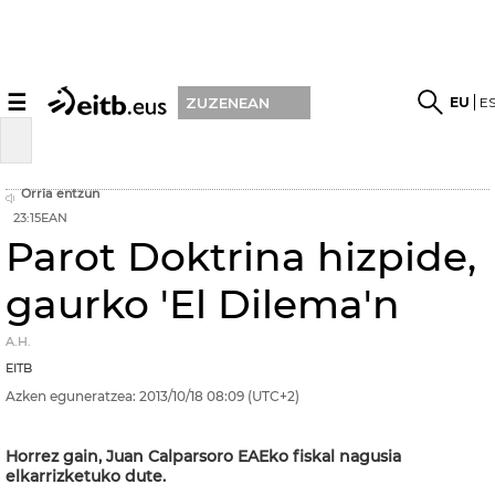
☰
EU
E
ZUZENEAN
Orria entzun
23:15EAN
Parot Doktrina hizpide,
gaurko 'El Dilema'n
A.H.
EITB
Azken eguneratzea:
2013/10/18
08:09
(UTC+2)
Horrez gain, Juan Calparsoro EAEko fiskal nagusia
elkarrizketuko dute.