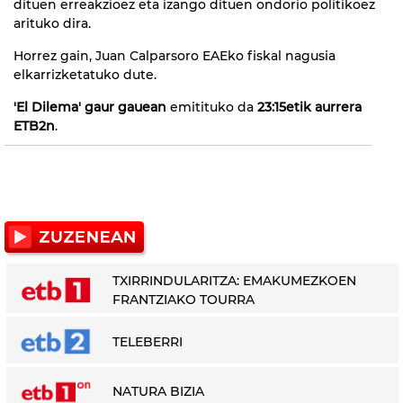
dituen erreakzioez eta izango dituen ondorio politikoez
arituko dira.
Horrez gain, Juan Calparsoro EAEko fiskal nagusia
elkarrizketatuko dute.
'El Dilema' gaur gauean
emitituko da
23:15etik aurrera
ETB2n
.
TXIRRINDULARITZA: EMAKUMEZKOEN
FRANTZIAKO TOURRA
TELEBERRI
NATURA BIZIA