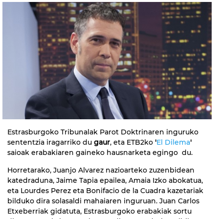
Estrasburgoko Tribunalak Parot Doktrinaren inguruko
sententzia iragarriko du
gaur
, eta ETB2ko
'
El Dilema
'
saioak erabakiaren gaineko hausnarketa egingo du.
Horretarako, Juanjo Alvarez nazioarteko zuzenbidean
katedraduna, Jaime Tapia epailea, Amaia Izko abokatua,
eta Lourdes Perez eta Bonifacio de la Cuadra kazetariak
bilduko dira solasaldi mahaiaren inguruan. Juan Carlos
Etxeberriak gidatuta, Estrasburgoko erabakiak sortu