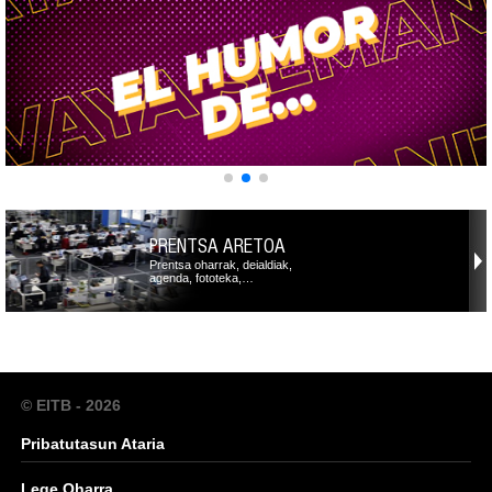
PRENTSA ARETOA
Prentsa oharrak, deialdiak,
agenda, fototeka,…
© EITB - 2026
Pribatutasun Ataria
Lege Oharra