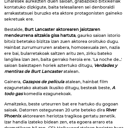
Linaresek aurkezten duen saioan, grabazioko bitxikeriak
kontatuko dizkigute, baita telesailaren sei denboraldi
arrakastatsuei buruzko eta aktore protagonisten gaineko
sekretuak ere.
Bestalde,
Burt Lancaster aktorearen jaiotzaren
mendeurrena aitzakia gisa hartuta
, gaurko saioan istorio
bitxiz betetako bizitza izan zuen aktorea oroituko dugu.
Hainbat zurrumurruren arabera, homosexuala zen, nazia
ere bai, bularretakoak saltzen aritu zen, zirku bateko
langilea izan zen, baita gerrako heroia ere. 'La noche de...'
saioan baieztapen horiek aztertuko ditugu,
Verdades y
mentiras de Burt Lancaster
atalean
.
Gainera,
Gazapos de película
atalean, hainbat film
ezagunetako akatsak ikusiko ditugu, besteak beste,
A
todo gas
komedia ezagunekoak
.
Amaitzeko, beste urteurren bat ere hartuko du gogoan
saioak. Datorren ostegunean 20 urte beteko dira
River
Phoenix
aktorearen heriotza tragikoa gertatu zenetik.
Izar handia izateko bidean zen, eta egoera arraro eta
dramatikoan hil zen.
CSI: Hollywood
atalean heriotza hura