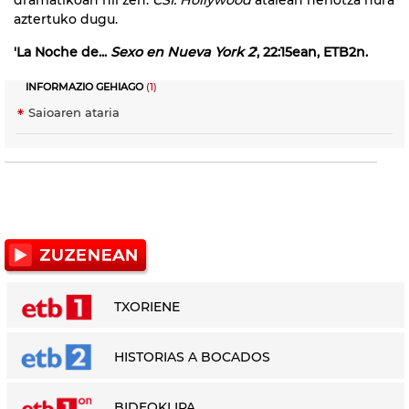
aztertuko dugu.
'La Noche de...
Sexo en Nueva York 2
', 22:15ean, ETB2n.
INFORMAZIO GEHIAGO
(1)
Saioaren ataria
TXORIENE
HISTORIAS A BOCADOS
BIDEOKLIPA