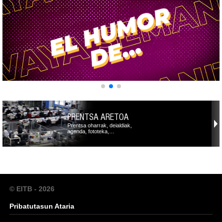
PRENTSA ARETOA
Prentsa oharrak, deialdiak,
agenda, fototeka,…
© EITB - 2026
Pribatutasun Ataria