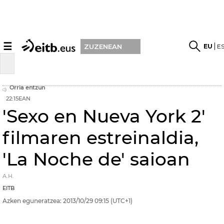
☰
EU
E
ZUZENEAN
Orria entzun
22:15EAN
'Sexo en Nueva York 2'
filmaren estreinaldia,
'La Noche de' saioan
A.H.
EITB
Azken eguneratzea:
2013/10/29
09:15
(UTC+1)