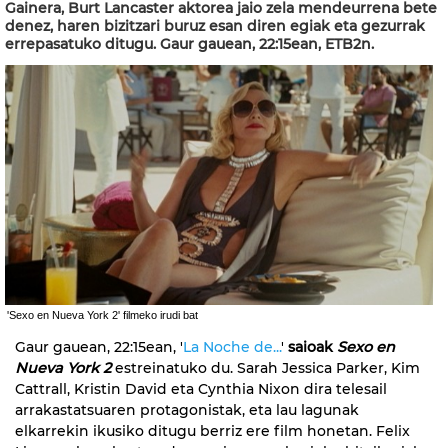
Gainera, Burt Lancaster aktorea jaio zela mendeurrena bete
denez, haren bizitzari buruz esan diren egiak eta gezurrak
errepasatuko ditugu. Gaur gauean, 22:15ean, ETB2n.
'Sexo en Nueva York 2' filmeko irudi bat
Gaur gauean, 22:15ean, '
L
a Noche de...
'
saioak
Sexo en
Nueva York 2
estreinatuko du. Sarah Jessica Parker, Kim
Cattrall, Kristin David eta Cynthia Nixon dira telesail
arrakastatsuaren protagonistak, eta lau lagunak
elkarrekin ikusiko ditugu berriz ere film honetan. Felix