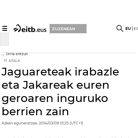
☰
EU
E
ZUZENEAN
Orria entzun
17. ATALA
Jaguareteak irabazle
eta Jakareak euren
geroaren inguruko
berrien zain
Azken eguneratzea:
2014/03/09
01:25
(UTC+1)