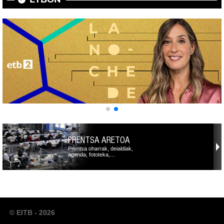
PRENTSA ARETOA
Prentsa oharrak, deialdiak,
agenda, fototeka,…
© EITB - 2026