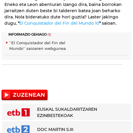
Eneko eta Leon abenturan izango dira, baina borrokan
jarraitzen duten beste bi talderen batea joan beharko
dira. Nola bideratuko dute hori guztia? Laster jakingo
dugu,
"
El Conquistador del Fin del Mundo 10
"
saioan.
INFORMAZIO GEHIAGO
(1)
''El Conquistador del Fin del
Mundo'' saioaren webgunea
EUSKAL SUKALDARITZAREN
EZINBESTEKOAK
DOC MARTIN S.III