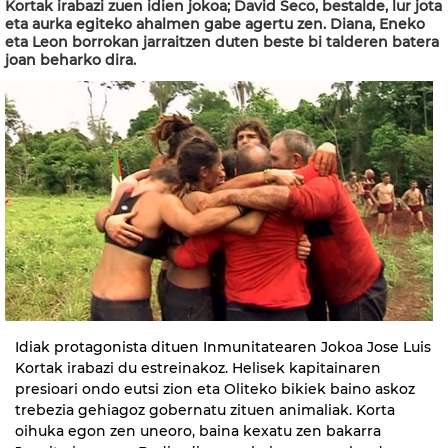
Kortak irabazi zuen idien jokoa; David Seco, bestalde, lur jota
eta aurka egiteko ahalmen gabe agertu zen. Diana, Eneko
eta Leon borrokan jarraitzen duten beste bi talderen batera
joan beharko dira.
Idiak protagonista dituen Inmunitatearen Jokoa Jose Luis
Kortak irabazi du estreinakoz. Helisek kapitainaren
presioari ondo eutsi zion eta Oliteko bikiek baino askoz
trebezia gehiagoz gobernatu zituen animaliak. Korta
oihuka egon zen uneoro, baina kexatu zen bakarra