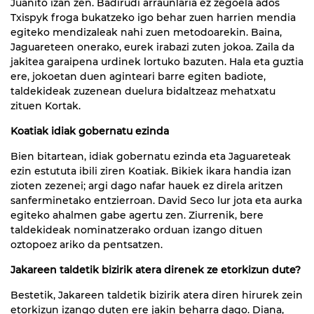
Juanito izan zen. Badirudi arraunlaria ez zegoela ados
Txispyk froga bukatzeko igo behar zuen harrien mendia
egiteko mendizaleak nahi zuen metodoarekin. Baina,
Jaguareteen onerako, eurek irabazi zuten jokoa. Zaila da
jakitea garaipena urdinek lortuko bazuten. Hala eta guztia
ere, jokoetan duen aginteari barre egiten badiote,
taldekideak zuzenean duelura bidaltzeaz mehatxatu
zituen Kortak.
Koatiak idiak gobernatu ezinda
Bien bitartean, idiak gobernatu ezinda eta Jaguareteak
ezin estututa ibili ziren Koatiak. Bikiek ikara handia izan
zioten zezenei; argi dago nafar hauek ez direla aritzen
sanferminetako entzierroan. David Seco lur jota eta aurka
egiteko ahalmen gabe agertu zen. Ziurrenik, bere
taldekideak nominatzerako orduan izango dituen
oztopoez ariko da pentsatzen.
Jakareen taldetik bizirik atera direnek ze etorkizun dute?
Bestetik, Jakareen taldetik bizirik atera diren hirurek zein
etorkizun izango duten ere jakin beharra dago. Diana,