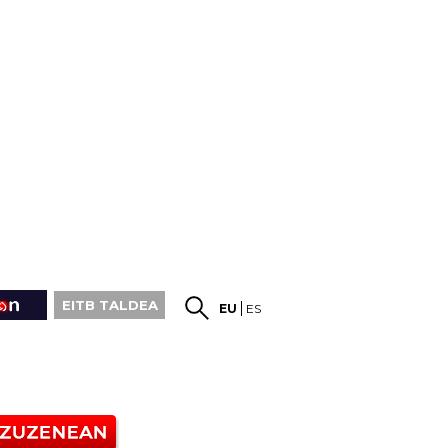
EITB TALDEA
EU
ES