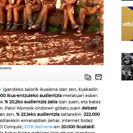
ikusiena
'
igandeko saiorik ikusiena izan zen, Euskadin
000 ikus-entzuleko audientzia
metatuari esker.
oak
% 20,2ko audientzia zatia
izan zuen, eta batez
ten. Patxi Alonsok ondoren gidatu zuen
debate
zan zen,
% 22,1eko audientzia
zatiarekin.
222.000
aldiarekin emanaldian zehar. Internet bidez
El Conquis';
EiTB Nahieran
en
20.000 ikustaldi