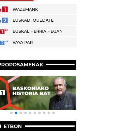
WAZEMANK
EUSKADI QUÉDATE
EUSKAL HERRIA HEGAN
VAYA PAR
PROPOSAMENAK
ETBON