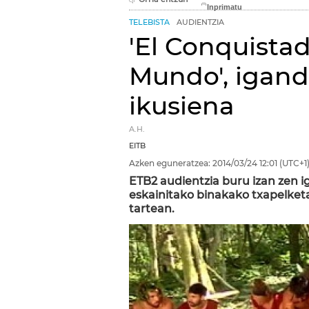
TELEBISTA
AUDIENTZIA
'El Conquistad
Mundo', igand
ikusiena
A.H.
EITB
Azken eguneratzea:
2014/03/24
12:01
(UTC+1
ETB2 audientzia buru izan zen 
eskainitako binakako txapelketa
tartean.