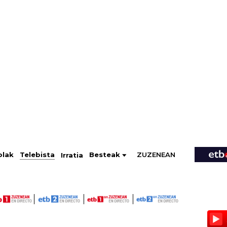
ZUZENEAN
Telebista
Besteak
olak
Irratia