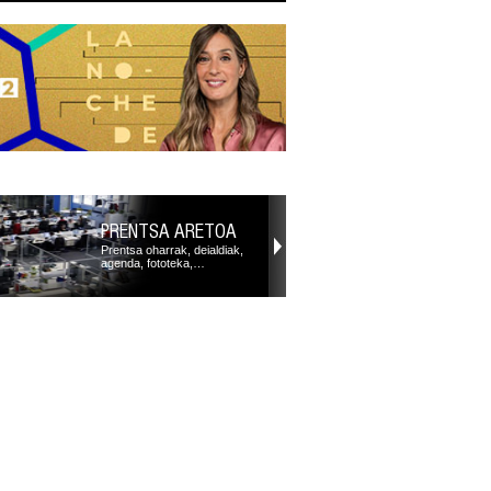
PRENTSA ARETOA
Prentsa oharrak, deialdiak,
agenda, fototeka,…