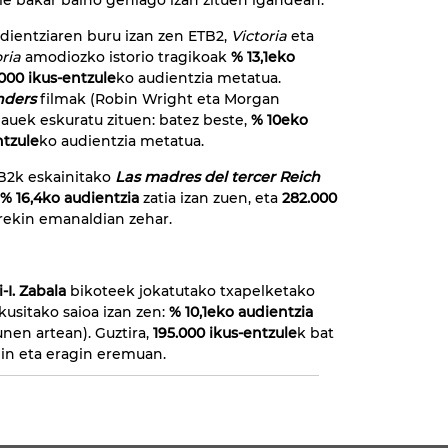
ile bakar baino gehiago izan zituen igandean.
udientziaren buru izan zen ETB2,
Victoria
eta
ria
amodiozko istorio tragikoak
% 13,1eko
000 ikus-entzule
ko audientzia metatua.
nders
filmak (Robin Wright eta Morgan
auek eskuratu zituen: batez beste,
% 10eko
ntzule
ko audientzia metatua.
TB2k eskainitako
Las madres del tercer Reich
% 16,4ko audientzia
zatia izan zuen, eta
282.000
arekin emanaldian zehar.
-I. Zabala
bikoteek jokatutako txapelketako
kusitako saioa izan zen:
% 10,1eko audientzia
nen artean). Guztira,
195.000 ikus-entzule
k bat
in eta eragin eremuan.