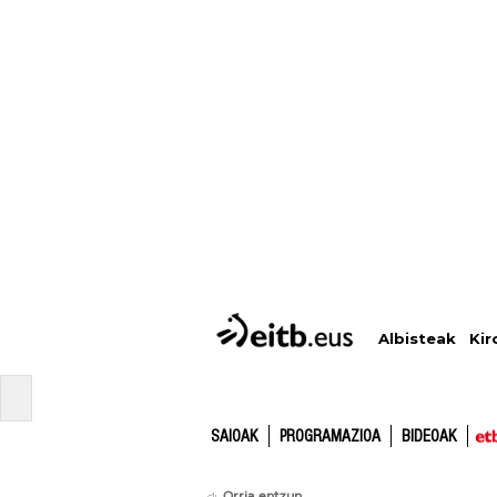
Albisteak
Kir
SAIOAK
PROGRAMAZIOA
BIDEOAK
Orria entzun