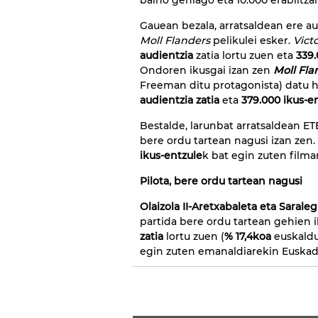
baino gehiago eta 10.000 erabiltza
Gauean bezala, arratsaldean ere a
Moll Flanders
pelikulei esker.
Victo
audientzia
zatia lortu zuen eta
339.
Ondoren ikusgai izan zen
Moll Fla
Freeman ditu protagonista) datu h
audientzia zatia
eta
379.000 ikus-e
Bestalde, larunbat arratsaldean E
bere ordu tartean nagusi izan zen.
ikus-entzule
k bat egin zuten film
Pilota, bere ordu tartean nagusi
Olaizola II-Aretxabaleta eta Saralegi
partida bere ordu tartean gehien i
zatia
lortu zuen (
% 17,4koa
euskaldu
egin zuten emanaldiarekin Euskad