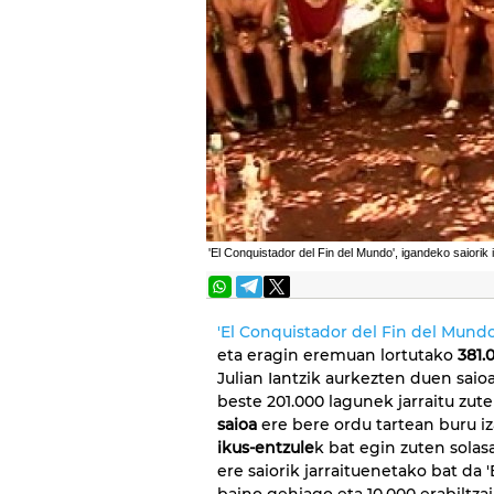
'El Conquistador del Fin del Mundo', igandeko saiorik 
'El Conquistador del Fin del Mundo
eta eragin eremuan lortutako
381.
Julian Iantzik aurkezten duen sai
beste 201.000 lagunek jarraitu zu
saioa
ere bere ordu tartean buru i
ikus-entzule
k bat egin zuten solas
ere saiorik jarraituenetako bat da '