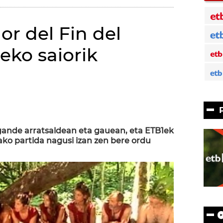
or del Fin del
eko saiorik
)
igande arratsaldean eta gauean, eta ETB1ek
ko partida nagusi izan zen bere ordu