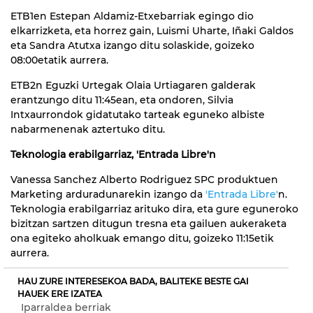
ETB1en Estepan Aldamiz-Etxebarriak egingo dio
elkarrizketa, eta horrez gain, Luismi Uharte, Iñaki Galdos
eta Sandra Atutxa izango ditu solaskide, goizeko
08:00etatik aurrera.
ETB2n Eguzki Urtegak Olaia Urtiagaren galderak
erantzungo ditu 11:45ean, eta ondoren, Silvia
Intxaurrondok gidatutako tarteak eguneko albiste
nabarmenenak aztertuko ditu.
Teknologia erabilgarriaz, 'Entrada Libre'n
Vanessa Sanchez Alberto Rodriguez SPC produktuen
Marketing arduradunarekin izango da
'Entrada Libre'
n.
Teknologia erabilgarriaz arituko dira, eta gure eguneroko
bizitzan sartzen ditugun tresna eta gailuen aukeraketa
ona egiteko aholkuak emango ditu, goizeko 11:15etik
aurrera.
HAU ZURE INTERESEKOA BADA, BALITEKE BESTE GAI
HAUEK ERE IZATEA
Iparraldea berriak