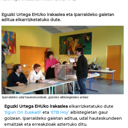
Eguzki Urtega EHUko irakaslea eta Iparraldeko gaietan
aditua elkarrizketatuko dute.
Iparraldeko udal hauteskundeak, goizeko albistegietako ardatz
Eguzki Urtega EHUko irakaslea
elkarrizketatuko dute
'Egun On Euskadi'
eta
'ETB Hoy'
albistegietan gaur
goizean. Iparraldeko gaietan aditua, udal hauteskundeen
emaitzak eta erreakzioak aztertuko ditu.