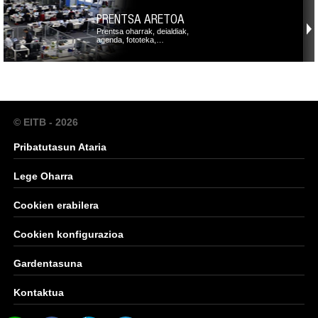
PRENTSA ARETOA
Prentsa oharrak, deialdiak,
agenda, fototeka,…
© EITB - 2026
Pribatutasun Ataria
Lege Oharra
Cookien erabilera
Cookien konfigurazioa
Gardentasuna
Kontaktua