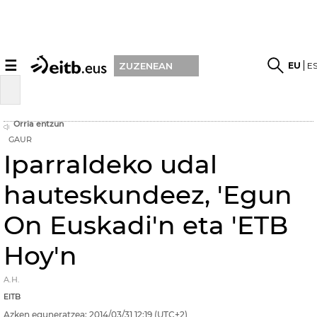
☰
EU
E
ZUZENEAN
Orria entzun
GAUR
Iparraldeko udal
hauteskundeez, 'Egun
On Euskadi'n eta 'ETB
Hoy'n
A.H.
EITB
Azken eguneratzea:
2014/03/31
12:19
(UTC+2)