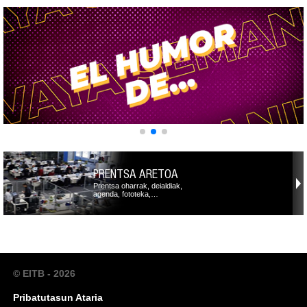
PRENTSA ARETOA
Prentsa oharrak, deialdiak,
agenda, fototeka,…
© EITB - 2026
Pribatutasun Ataria