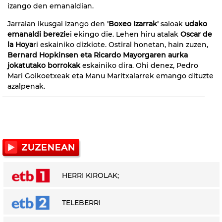
izango den emanaldian.
Jarraian ikusgai izango den
'Boxeo Izarrak'
saioak
udako
emanaldi berezi
ei ekingo die. Lehen hiru atalak
Oscar de
la Hoya
ri eskainiko dizkiote. Ostiral honetan, hain zuzen,
Bernard Hopkinsen eta Ricardo Mayorgaren aurka
jokatutako borrokak
eskainiko dira. Ohi denez, Pedro
Mari Goikoetxeak eta Manu Maritxalarrek emango dituzte
azalpenak.
HERRI KIROLAK;
TELEBERRI