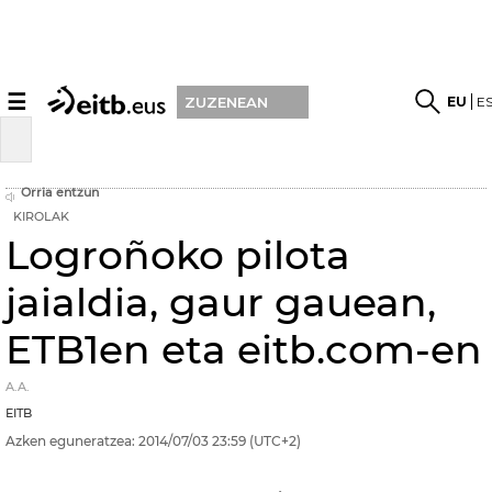
☰
EU
E
ZUZENEAN
Orria entzun
KIROLAK
Logroñoko pilota
jaialdia, gaur gauean,
ETB1en eta eitb.com-en
A.A.
EITB
Azken eguneratzea:
2014/07/03
23:59
(UTC+2)