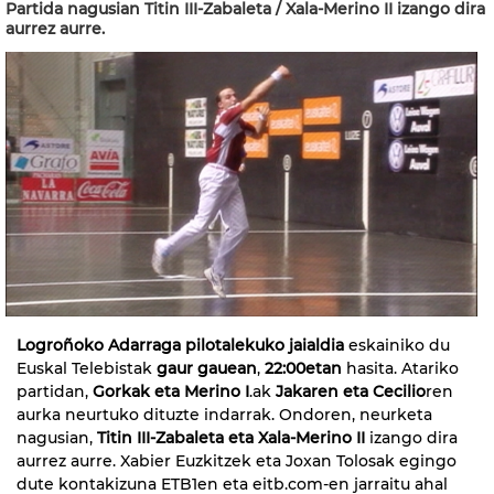
Partida nagusian Titin III-Zabaleta / Xala-Merino II izango dira
aurrez aurre.
Logroñoko Adarraga pilotalekuko jaialdia
eskainiko du
Euskal Telebistak
gaur gauean
,
22:00etan
hasita. Atariko
partidan,
Gorkak eta Merino I
.ak
Jakaren eta Cecilio
ren
aurka neurtuko dituzte indarrak. Ondoren, neurketa
nagusian,
Titin III-Zabaleta eta Xala-Merino II
izango dira
aurrez aurre. Xabier Euzkitzek eta Joxan Tolosak egingo
dute kontakizuna ETB1en eta eitb.com-en jarraitu ahal