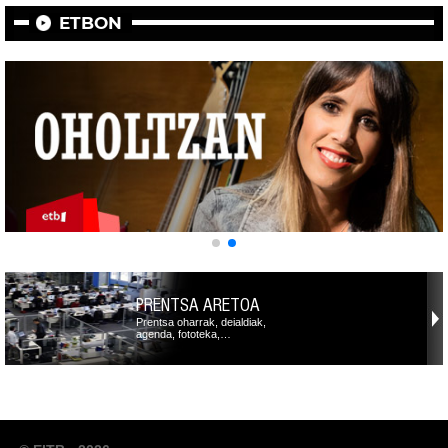
ETBON
PRENTSA ARETOA
Prentsa oharrak, deialdiak,
agenda, fototeka,…