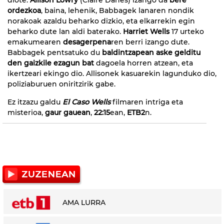
ordezkoa
, baina, lehenik, Babbagek lanaren nondik
norakoak azaldu beharko dizkio, eta elkarrekin egin
beharko dute lan aldi baterako.
Harriet Wells
17 urteko
emakumearen
desagerpena
ren berri izango dute.
Babbagek pentsatuko du
baldintzapean aske gelditu
den gaizkile ezagun bat
dagoela horren atzean, eta
ikertzeari ekingo dio. Allisonek kasuarekin lagunduko dio,
poliziaburuen oniritzirik gabe.
Ez itzazu galdu
El Caso Wells
filmaren intriga eta
misterioa,
gaur gauean
,
22:15
ean,
ETB2
n.
AMA LURRA