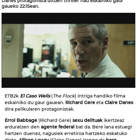
Danes protagonista dituen thriller hau eskainiko gaur
gaueko 22:15ean.
ETB2k
El Caso Wells
(
The Flock
) intriga handiko filma
eskainiko du gaur gauean.
Richard Gere
eta
Claire Danes
dira pelikularen protagonistak.
Errol Babbage
(Richard Gere)
sexu delituak
ikertzeaz
arduratzen den
agente federal
bat da. Bere lana estuegi
hartzen duenez, nagusiek erretiroa hartzeko eskatuko
diote.
Allison Lowry
(Claire Danes) izango da
bere