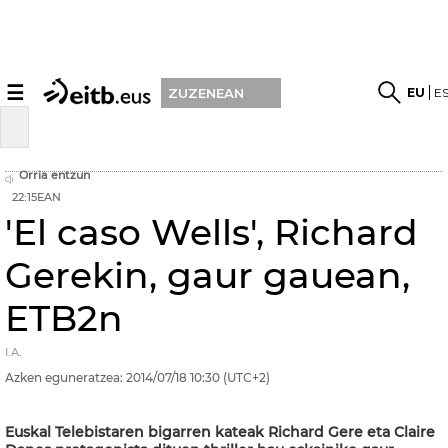
☰
EU
E
ZUZENEAN
Orria entzun
22:15EAN
'El caso Wells', Richard
Gerekin, gaur gauean,
ETB2n
I.A.
Azken eguneratzea:
2014/07/18
10:30
(UTC+2)
Euskal Telebistaren bigarren kateak Richard Gere eta Claire