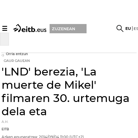
☰
EU
E
ZUZENEAN
Orria entzun
GAUR GAUEAN
'LND' berezia, 'La
muerte de Mikel'
filmaren 30. urtemuga
dela eta
A.H.
EITB
Azken eguneratzea:
2014/09/04
11:00
(UTC+2)