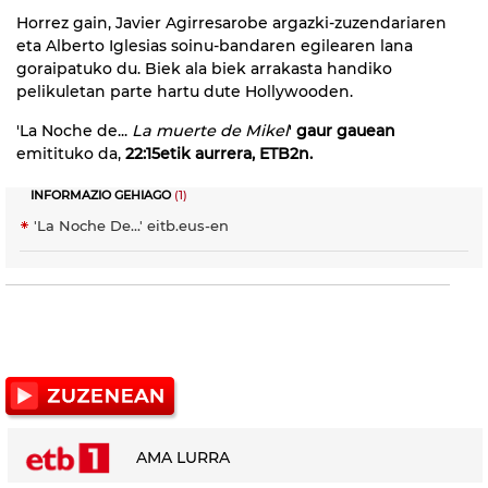
Horrez gain, Javier Agirresarobe argazki-zuzendariaren
eta Alberto Iglesias soinu-bandaren egilearen lana
goraipatuko du. Biek ala biek arrakasta handiko
pelikuletan parte hartu dute Hollywooden.
'La Noche de...
La muerte de Mikel
'
gaur gauean
emitituko da,
22:15etik aurrera, ETB2n.
INFORMAZIO GEHIAGO
(1)
'La Noche De...' eitb.eus-en
AMA LURRA