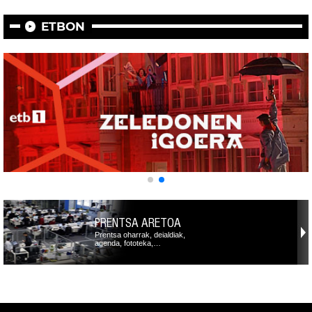
ETBON
PRENTSA ARETOA
Prentsa oharrak, deialdiak,
agenda, fototeka,…