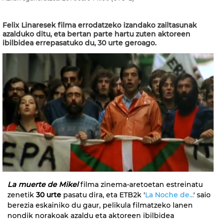
Felix Linaresek filma errodatzeko izandako zailtasunak
azalduko ditu, eta bertan parte hartu zuten aktoreen
ibilbidea errepasatuko du, 30 urte geroago.
La muerte de Mikel
filma zinema-aretoetan estreinatu
zenetik
30 urte
pasatu dira, eta ETB2k '
La Noche de...
' saio
berezia eskainiko du gaur, pelikula filmatzeko lanen
nondik norakoak azaldu eta aktoreen ibilbidea