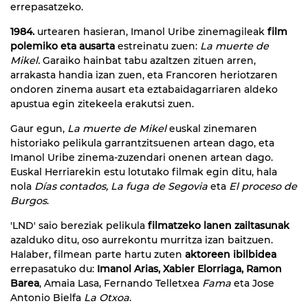
errepasatzeko.
1984.
urtearen hasieran, Imanol Uribe zinemagileak
film
polemiko eta ausarta
estreinatu zuen:
La muerte de
Mikel.
Garaiko hainbat tabu azaltzen zituen arren,
arrakasta handia izan zuen, eta Francoren heriotzaren
ondoren zinema ausart eta eztabaidagarriaren aldeko
apustua egin zitekeela erakutsi zuen.
Gaur egun,
La muerte de Mikel
euskal zinemaren
historiako pelikula garrantzitsuenen artean dago, eta
Imanol Uribe zinema-zuzendari onenen artean dago.
Euskal Herriarekin estu lotutako filmak egin ditu, hala
nola
Días contados, La fuga de Segovia
eta
El proceso de
Burgos
.
'LND' saio bereziak pelikula
filmatzeko lanen zailtasunak
azalduko ditu, oso aurrekontu murritza izan baitzuen.
Halaber, filmean parte hartu zuten
aktoreen ibilbidea
errepasatuko du:
Imanol Arias, Xabier Elorriaga, Ramon
Barea
, Amaia Lasa, Fernando Telletxea
Fama
eta Jose
Antonio Bielfa
La Otxoa
.