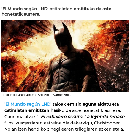
'El Mundo según LND' ostiraletan emitituko da aste
honetatik aurrera.
'Zaldun ilunaren jaikiera'. Argazkia: Warner Bross
'El Mundo según LND'
saioak
emisio eguna aldatu eta
ostiraletan emititzen hasi
ko da aste honetatik aurrera.
Gaur, maiatzak 1,
El caballero oscuro: La leyenda renace
film ikusgarriaren estreinaldia dakarkigu, Christopher
Nolan izen handiko zinegilearen trilogiaren azken atala.