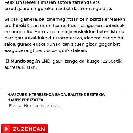
Feilx Linaresek filmaren aktore zerrenda eta
errodajearen inguruko hainbat datu emango ditu.
Saioak, gainera, bai zinemagintzan zein bizitza errealean
ere
heroiak
izan diren hainbat izen ezagunen adibideak
emango ditu. Horrez gain,
ninja euskaldun baten istorio
harrigarria azalduko du. Horretarako, Idahora joango da
saioa, guraso euskaldunak izan zituen gizon gogor bat
ezagutzera,
¿Y los vascos qué?
atalean.
'
El Mundo según LND
' gaur izango da ikusgai, 22:30etik
aurrera, ETB2n.
HAU ZURE INTERESEKOA BADA, BALITEKE BESTE GAI
HAUEK ERE IZATEA
Euskal Herriko telebista