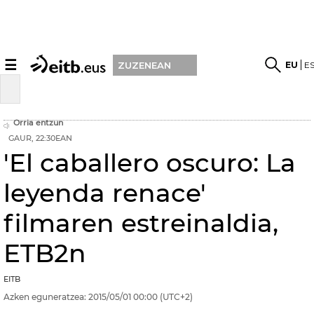
☰
EU
E
ZUZENEAN
Orria entzun
GAUR, 22:30EAN
'El caballero oscuro: La
leyenda renace'
filmaren estreinaldia,
ETB2n
EITB
Azken eguneratzea:
2015/05/01
00:00
(UTC+2)