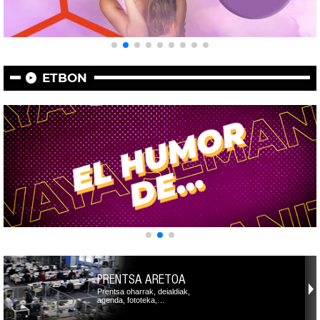
ETBON
PRENTSA ARETOA
Prentsa oharrak, deialdiak,
agenda, fototeka,…