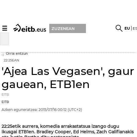
☰
EU
E
ZUZENEAN
Orria entzun
22:25EAN
'Ajea Las Vegasen', gaur
gauean, ETB1en
EITB
EITB
Azken eguneratzea:
2015/07/16
00:12
(UTC+2)
22:25etik aurrera, komedia arrakastatsua izango dugu
ikusgai ETB1en. Bradley Cooper, Ed Helms, Zach Galifianakis