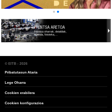
PRENTSA ARETOA
Prentsa oharrak, deialdiak,
agenda, fototeka,…
© EITB - 2026
Pribatutasun Ataria
Lege Oharra
Cookien erabilera
Cookien konfigurazioa