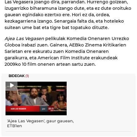
Las Vegasera joango dira, parrandan. Hurrengo goizean,
izugarrizko biharamuna izango dute, eta ez dute oroituko
gauean egindako ezertxo ere. Hori ez da, ordea,
kezkagarriena izango. Senargaia falta da, eta hoteleko
suitean ume bat eta tigre bat topatuko dituzte.
Ajea Las Vegasen
pelikulak Komedia Onenaren Urrezko
Globoa irabazi zuen. Gainera, AEBko Zinema Kritikarien
Sarietan ere eskuratu zuen Komedia Onenaren
garaikurra, eta American Film Institute erakundeak
2009ko 10 film onenen artean sartu zuen.
BIDEOAK
(1)
'Ajea Las Vegasen', gaur gauean,
ETB1en