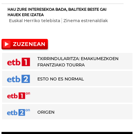
HAU ZURE INTERESEKOA BADA, BALITEKE BESTE GAI
HAUEK ERE IZATEA
Euskal Herriko telebista
Zinema estrenaldiak
TXIRRINDULARITZA: EMAKUMEZKOEN
FRANTZIAKO TOURRA
ESTO NO ES NORMAL
ORIGEN