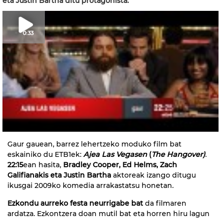
eta Justin Bartha ditu protagonista.
0:33
Gaur gauean, barrez lehertzeko moduko film bat
eskainiko du ETB1ek:
Ajea Las Vegasen
(
The Hangover)
.
22:15
ean hasita,
Bradley Cooper, Ed Helms, Zach
Galifianakis eta Justin Bartha
aktoreak izango ditugu
ikusgai 2009ko komedia arrakastatsu honetan.
Ezkondu aurreko festa neurrigabe bat
da filmaren
ardatza. Ezkontzera doan mutil bat eta horren hiru lagun