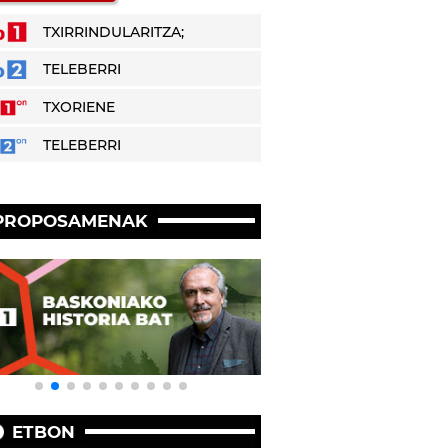
TXIRRINDULARITZA;
TELEBERRI
TXORIENE
TELEBERRI
PROPOSAMENAK
ETBON