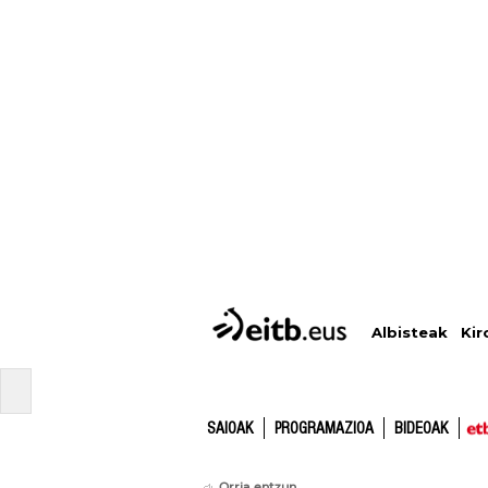
Albisteak
Kir
SAIOAK
PROGRAMAZIOA
BIDEOAK
Orria entzun