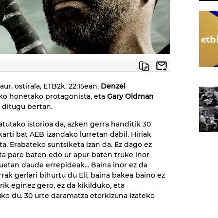
ur, ostirala, ETB2k, 22:15ean.
Denzel
iko honetako protagonista, eta
Gary Oldman
 ditugu bertan.
tutako istorioa da, azken gerra handitik 30
arti bat AEB izandako lurretan dabil. Hiriak
ta. Erabateko suntsiketa izan da. Ez dago ez
apata pare baten edo ur apur baten truke inor
uetan daude errepideak... Baina inor ez da
rak gerlari bihurtu du Eli, baina bakea baino ez
ik eginez gero, ez da kikilduko, eta
o du. 30 urte daramatza etorkizuna izateko