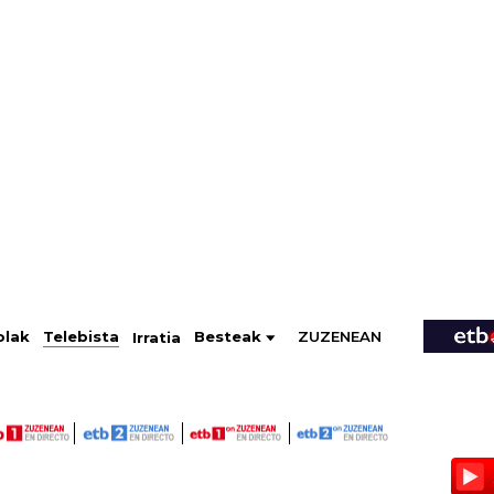
ZUZENEAN
Telebista
Besteak
olak
Irratia