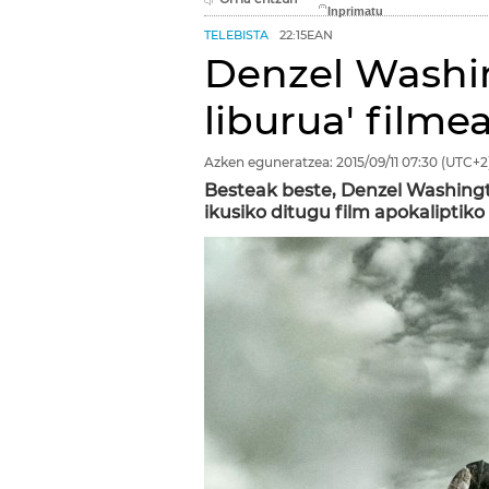
TELEBISTA
22:15EAN
Denzel Washin
liburua' filme
Azken eguneratzea:
2015/09/11
07:30
(UTC+2
Besteak beste, Denzel Washingt
ikusiko ditugu film apokaliptik