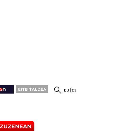
EITB TALDEA
EU
ES