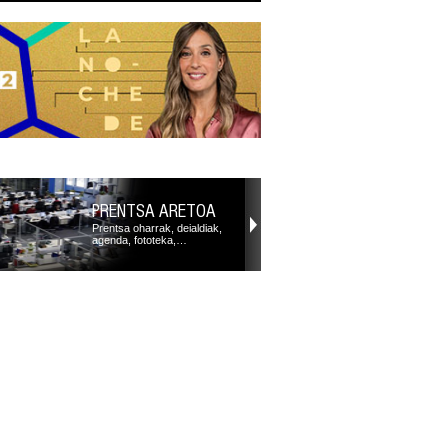
PRENTSA ARETOA
Prentsa oharrak, deialdiak,
agenda, fototeka,…