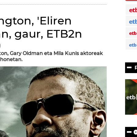
gton, 'Eliren
an, gaur, ETB2n
)
on, Gary Oldman eta Mila Kunis aktoreak
o honetan.