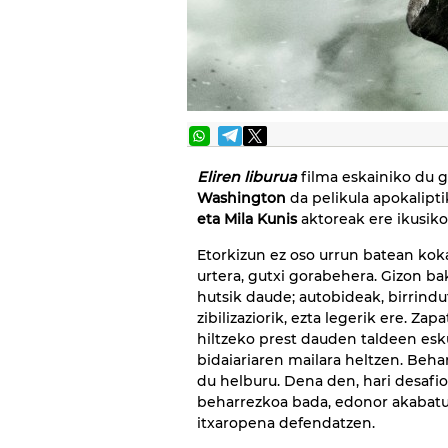
Eliren liburua
filma eskainiko du ga
Washington
da pelikula apokalipt
eta Mila Kunis
aktoreak ere ikusiko
Etorkizun ez oso urrun batean koka
urtera, gutxi gorabehera. Gizon bak
hutsik daude; autobideak, birrindu
zibilizaziorik, ezta legerik ere. Z
hiltzeko prest dauden taldeen esk
bidaiariaren mailara heltzen. Behar
du helburu. Dena den, hari desafior
beharrezkoa bada, edonor akabatuk
itxaropena defendatzen.