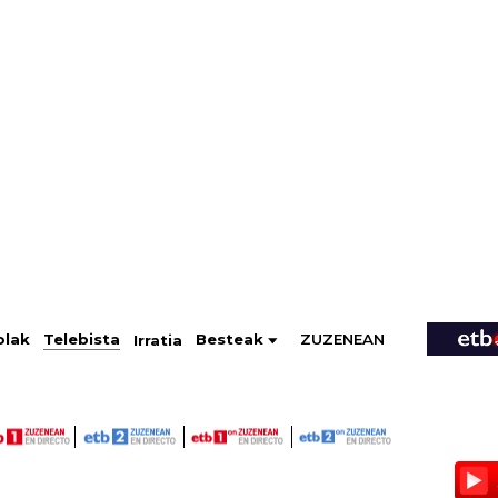
ZUZENEAN
Telebista
Besteak
olak
Irratia