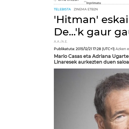
TELEBISTA
ZINEMA ETB2N
'Hitman' eska
De...'k gaur g
A.A./A.E.
Publikatuta:
2015/12/21
17:28
(UTC+1)
Azken e
Mario Casas eta Adriana Ugarte 
Linaresek aurkezten duen saioa