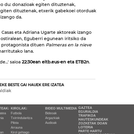
o du: donazioak egiten dituztenak,
giten dituztenak, etxerik gabekoei otorduak
 izango da.
o Casas eta Adriana Ugarte aktoreak izango
 ostiralean, Eguberri egunean iritsiko da
k protagonista dituen
Palmeras en la nieve
narritutako lana.
e...' saioa
22:30ean eitb.eus-en eta ETB2n
.
EKE BESTE GAI HAUEK ERE IZATEA
ldiak
GAZTEA
TEAK:
KIROLAK:
BIDEO MULTIMEDIA
EGURALDIA
tatea
Futbola
Bideoak
TRAFIKOA
ia
Txirrindularitza
Argazkiak
HAUTESKUNDEAK
Pilota
Audioak
ZOZKETAK DOAN
LOTERIA
Arrauna
PARTE HARTU
ran
Kirol gehiago