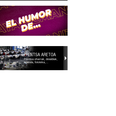
PRENTSA ARETOA
Prentsa oharrak, deialdiak,
agenda, fototeka,…