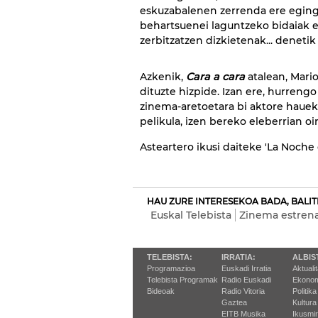
eskuzabalenen zerrenda ere eging
behartsuenei laguntzeko bidaiak e
zerbitzatzen dizkietenak... denetik
Azkenik,
Cara a cara
atalean, Mari
dituzte hizpide. Izan ere, hurrengo
zinema-aretoetara bi aktore haue
pelikula, izen bereko eleberrian oi
Asteartero ikusi daiteke 'La Noche d
HAU ZURE INTERESEKOA BADA, BALIT
Euskal Telebista
Zinema estrena
TELEBISTA:
IRRATIA:
ALBIS
Programazioa
Euskadi Irratia
Aktuali
Telebista Programak
Radio Euskadi
Ekonom
Bideoak
Radio Vitoria
Politika
Gaztea
Kultura
EITB Musika
Ikusmi