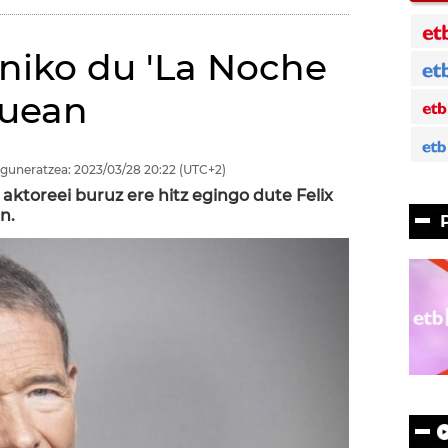
iniko du 'La Noche
auean
guneratzea:
2023/03/28
20:22
(UTC+2)
aktoreei buruz ere hitz egingo dute Felix
n.