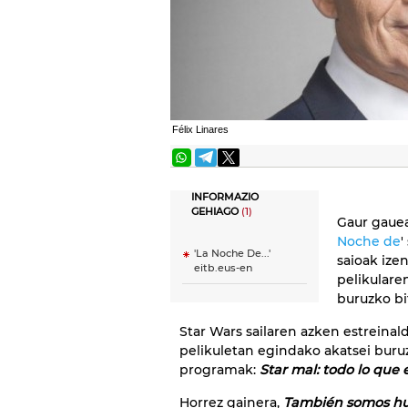
Félix Linares
INFORMAZIO
GEHIAGO
(1)
Gaur gauea
Noche de
'
'La Noche De...'
saioak ize
eitb.eus-en
pelikulare
buruzko bi
Star Wars sailaren azken estreinald
pelikuletan egindako akatsei bur
programak:
Star mal: todo lo que e
Horrez gainera,
También somos h