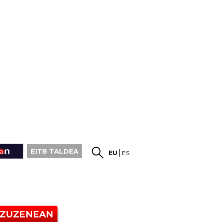
EITB TALDEA
EU
ES