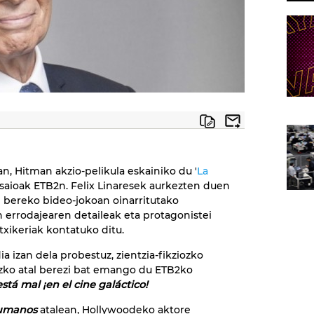
n, Hitman akzio-pelikula eskainiko du '
La
 saioak ETB2n. Felix Linaresek aurkezten duen
n bereko bideo-jokoan oinarritutako
n errodajearen detaileak eta protagonistei
txikeriak kontatuko ditu.
ia izan dela probestuz, zientzia-fikziozko
uzko atal berezi bat emango du ETB2ko
stá mal ¡en el cine galáctico!
umanos
atalean, Hollywoodeko aktore