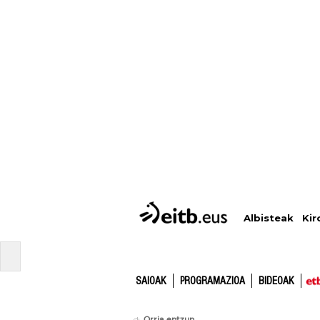
Albisteak
Kir
SAIOAK
PROGRAMAZIOA
BIDEOAK
Orria entzun