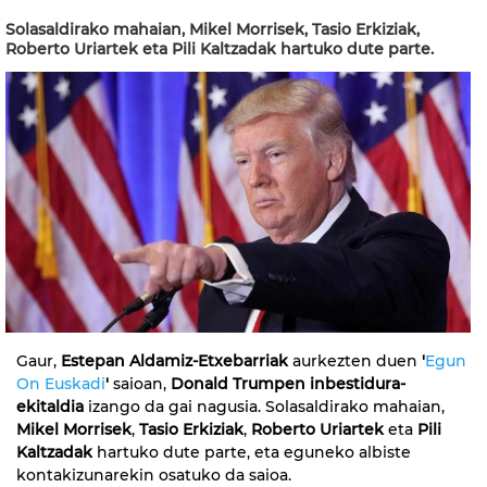
Solasaldirako mahaian, Mikel Morrisek, Tasio Erkiziak,
Roberto Uriartek eta Pili Kaltzadak hartuko dute parte.
Gaur,
Estepan Aldamiz-Etxebarriak
aurkezten duen
'
Egun
On Euskadi
'
saioan,
Donald Trumpen inbestidura-
ekitaldia
izango da gai nagusia. Solasaldirako mahaian,
Mikel Morrisek
,
Tasio Erkiziak
,
Roberto Uriartek
eta
Pili
Kaltzadak
hartuko dute parte, eta eguneko albiste
kontakizunarekin osatuko da saioa.