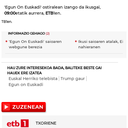
'Egun On Euskadi' ostiralean izango da ikusgai,
09:00
etatik aurrera,
ETB
1en.
TB1en.
INFORMAZIO GEHIAGO
(2)
'Egun On Euskadi' saioaren
Ikusi saioaren atalak, EiT
webgune berezia
nahieranen
HAU ZURE INTERESEKOA BADA, BALITEKE BESTE GAI
HAUEK ERE IZATEA
Euskal Herriko telebista
Trump gaur
Egun on Euskadi
TXORIENE