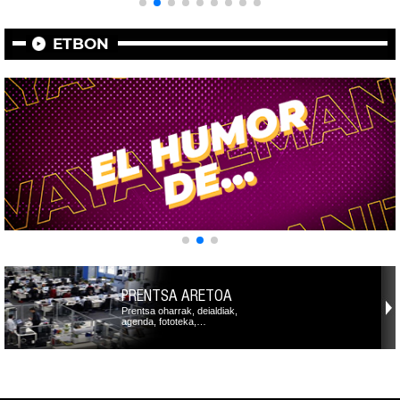
ETBON
PRENTSA ARETOA
Prentsa oharrak, deialdiak,
agenda, fototeka,…