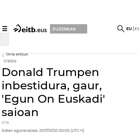
☰
EU
E
ZUZENEAN
Orria entzun
ETB1EN
Donald Trumpen
inbestidura, gaur,
'Egun On Euskadi'
saioan
EITB
Azken eguneratzea:
2017/01/20
00:00
(UTC+1)