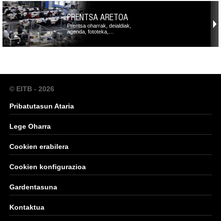
PRENTSA ARETOA
Prentsa oharrak, deialdiak,
agenda, fototeka,…
© EITB - 2026
Pribatutasun Ataria
Lege Oharra
Cookien erabilera
Cookien konfigurazioa
Gardentasuna
Kontaktua