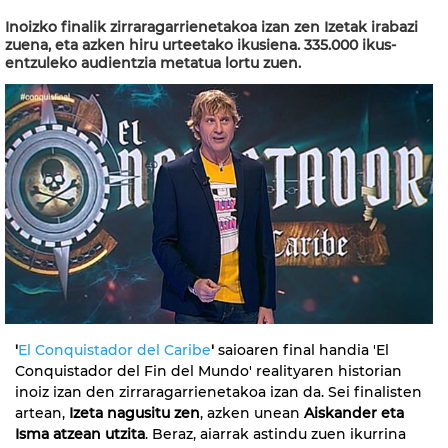
Inoizko finalik zirraragarrienetakoa izan zen Izetak irabazi
zuena, eta azken hiru urteetako ikusiena. 335.000 ikus-
entzuleko audientzia metatua lortu zuen.
'
El Conquistador del Caribe
'
saioaren final handia 'El
Conquistador del Fin del Mundo' realityaren historian
inoiz izan den zirraragarrienetakoa izan da. Sei finalisten
artean,
Izeta nagusitu zen
, azken unean
Aiskander eta
Isma atzean utzita
. Beraz, aiarrak astindu zuen ikurrina