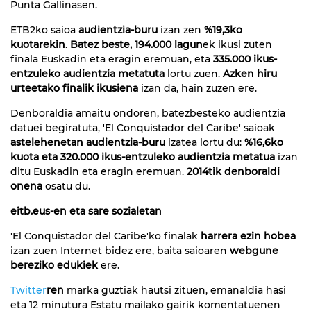
Punta Gallinasen.
ETB2ko saioa
audientzia-buru
izan zen
%19,3ko
kuotarekin
.
Batez beste, 194.000 lagun
ek ikusi zuten
finala Euskadin eta eragin eremuan, eta
335.000 ikus-
entzuleko audientzia metatuta
lortu zuen.
Azken hiru
urteetako finalik ikusiena
izan da, hain zuzen ere.
Denboraldia amaitu ondoren, batezbesteko audientzia
datuei begiratuta, 'El Conquistador del Caribe' saioak
astelehenetan audientzia-buru
izatea lortu du:
%16,6ko
kuota eta 320.000 ikus-entzuleko audientzia metatua
izan
ditu Euskadin eta eragin eremuan.
2014tik denboraldi
onena
osatu du.
eitb.eus-en eta sare sozialetan
'El Conquistador del Caribe'ko finalak
harrera ezin hobea
izan zuen Internet bidez ere, baita saioaren
webgune
bereziko edukiek
ere.
Twitter
ren
marka guztiak hautsi zituen, emanaldia hasi
eta 12 minutura Estatu mailako gairik komentatuenen