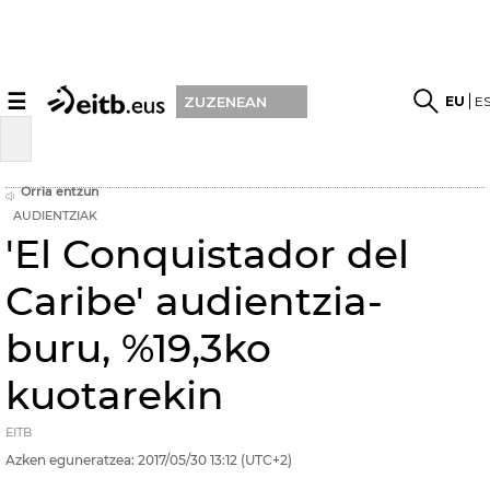
☰
EU
E
ZUZENEAN
Orria entzun
AUDIENTZIAK
'El Conquistador del
Caribe' audientzia-
buru, %19,3ko
kuotarekin
EITB
Azken eguneratzea:
2017/05/30
13:12
(UTC+2)