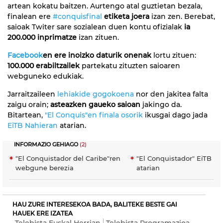
artean kokatu baitzen. Aurtengo atal guztietan bezala,
finalean ere
#conquisfinal
etiketa joera
izan zen. Berebat,
saioak Twiter sare sozialean duen kontu ofizialak
ia
200.000 inprimatze
izan zituen.
Facebook
en ere inoizko daturik onenak
lortu zituen:
100.000 erabiltzailek
partekatu zituzten saioaren
webguneko edukiak.
Jarraitzaileen
lehiakide gogokoena
nor den jakitea falta
zaigu orain;
asteazken gaueko saioan
jakingo da.
Bitartean,
"El Conquis"en finala osorik
ikusgai dago jada
EiTB Nahieran
atarian.
INFORMAZIO GEHIAGO
(2)
"El Conquistador del Caribe"ren
"El Conquistador" EiTB N
webgune berezia
atarian
HAU ZURE INTERESEKOA BADA, BALITEKE BESTE GAI
HAUEK ERE IZATEA
Telebista Euskal Herrian
Telebista Programazioa