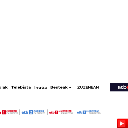
ZUZENEAN
Telebista
Besteak
olak
Irratia