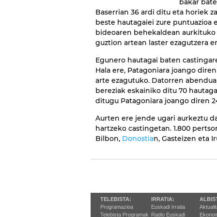
bakar bate
Baserrian 36 ardi ditu eta horiek 
beste hautagaiei zure puntuazioa e
bideoaren behekaldean aurkituko 
guztion artean laster ezagutzera 
Egunero hautagai baten castingar
Hala ere, Patagoniara joango diren
arte ezagutuko. Datorren abenduar
bereziak eskainiko ditu 70 hautag
ditugu Patagoniara joango diren 2
Aurten ere jende ugari aurkeztu d
hartzeko castingetan. 1.800 perts
Bilbon,
Donostia
n, Gasteizen eta I
TELEBISTA:
IRRATIA:
ALBIS
Programazioa
Euskadi Irratia
Aktuali
Telebista Programak
Radio Euskadi
Ekonom