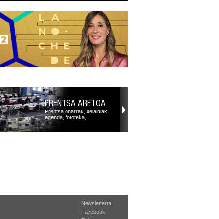
PRENTSA ARETOA
Prentsa oharrak, deialdiak,
agenda, fototeka,…
Newsletterra
Facebook