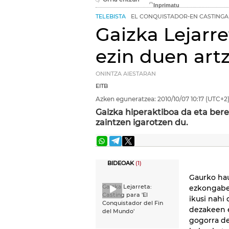
TELEBISTA
EL CONQUISTADOR-EN CASTINGA
Gaizka Lejarre
ezin duen art
ONINTZA AIESTARAN
EITB
Azken eguneratzea:
2010/10/07
10:17
(UTC+2
Gaizka hiperaktiboa da eta bere
zaintzen igarotzen du.
BIDEOAK
(1)
Gaurko hau
Gaizka Lejarreta:
ezkongabe 
Casting para 'El
ikusi nahi
Conquistador del Fin
dezakeen 
del Mundo'
gogorra de