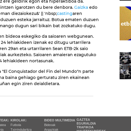
z ere geldirik egon eta hiperaktiboa da.
zaintzen igarotzen du bere denbora.
Gaizka
edo
man diezaiokezu&' || 'nbsp;
casting
aren
duzuen esteka jarraituz. Botua ematen duzuen
emango dugun sari bikain bat zozkatuko dugu.
en bideoa eskegiko da saioaren webgunean.
 24 lehiakideen izenak ez ditugu urtarrilera
en 29an eta urtarrilaren 5ean ETB-2k saio
aiak aurkezteko. Saioaren amaieran ezagutuko
4 lehiakideen nortasunak.
a "El Conquistador del Fin del Mundo"n parte
ona baina gehiago gerturatu ziren ekainean
ruñan egin ziren deialdietara.
GAZTEA
TEAK:
KIROLAK:
BIDEO MULTIMEDIA
EGURALDIA
tatea
Futbola
Bideoak
TRAFIKOA
ia
Txirrindularitza
Argazkiak