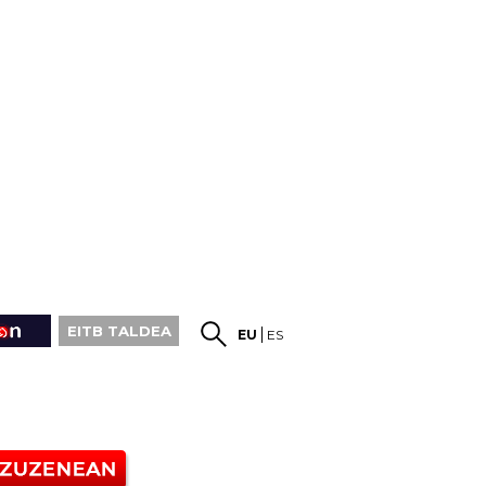
EITB TALDEA
EU
ES