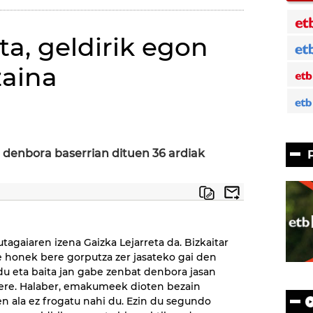
ta, geldirik egon
zaina
)
 denbora baserrian dituen 36 ardiak
tagaiaren izena Gaizka Lejarreta da. Bizkaitar
honek bere gorputza zer jasateko gai den
 du eta baita jan gabe zenbat denbora jasan
ere. Halaber, emakumeek dioten bezain
n ala ez frogatu nahi du. Ezin du segundo