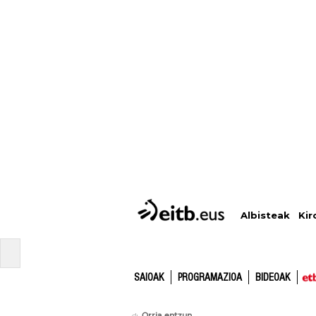
Albisteak
Kir
SAIOAK
PROGRAMAZIOA
BIDEOAK
Orria entzun