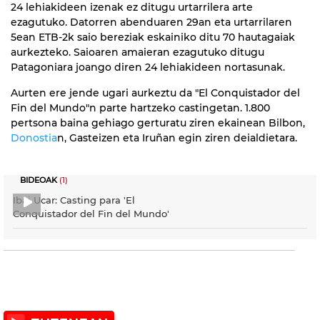
24 lehiakideen izenak ez ditugu urtarrilera arte
ezagutuko. Datorren abenduaren 29an eta urtarrilaren
5ean ETB-2k saio bereziak eskainiko ditu 70 hautagaiak
aurkezteko. Saioaren amaieran ezagutuko ditugu
Patagoniara joango diren 24 lehiakideen nortasunak.
Aurten ere jende ugari aurkeztu da "El Conquistador del
Fin del Mundo"n parte hartzeko castingetan. 1.800
pertsona baina gehiago gerturatu ziren ekainean Bilbon,
Donostia
n, Gasteizen eta Iruñan egin ziren deialdietara.
BIDEOAK
(1)
Ibai Ucar: Casting para 'El
Conquistador del Fin del Mundo'