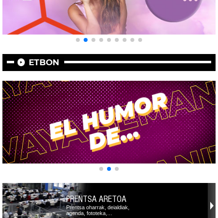
ETBON
PRENTSA ARETOA
Prentsa oharrak, deialdiak,
agenda, fototeka,…