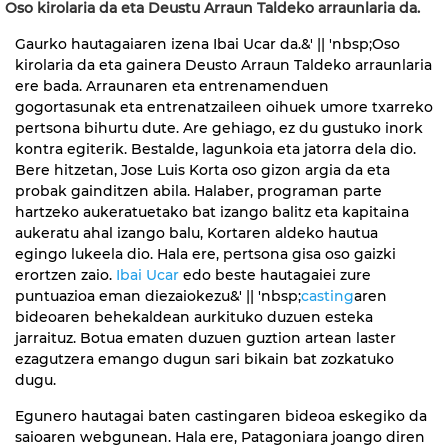
Oso kirolaria da eta Deustu Arraun Taldeko arraunlaria da.
Gaurko hautagaiaren izena Ibai Ucar da.&' || 'nbsp;Oso
kirolaria da eta gainera Deusto Arraun Taldeko arraunlaria
ere bada. Arraunaren eta entrenamenduen
gogortasunak eta entrenatzaileen oihuek umore txarreko
pertsona bihurtu dute. Are gehiago, ez du gustuko inork
kontra egiterik. Bestalde, lagunkoia eta jatorra dela dio.
Bere hitzetan, Jose Luis Korta oso gizon argia da eta
probak gainditzen abila. Halaber, programan parte
hartzeko aukeratuetako bat izango balitz eta kapitaina
aukeratu ahal izango balu, Kortaren aldeko hautua
egingo lukeela dio. Hala ere, pertsona gisa oso gaizki
erortzen zaio.
Ibai Ucar
edo beste hautagaiei zure
puntuazioa eman diezaiokezu&' || 'nbsp;
casting
aren
bideoaren behekaldean aurkituko duzuen esteka
jarraituz. Botua ematen duzuen guztion artean laster
ezagutzera emango dugun sari bikain bat zozkatuko
dugu.
Egunero hautagai baten castingaren bideoa eskegiko da
saioaren webgunean. Hala ere, Patagoniara joango diren