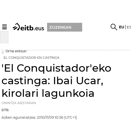
☰
EU
E
ZUZENEAN
Orria entzun
EL CONQUISTADOR-EN CASTINGA
'El Conquistador'eko
castinga: Ibai Ucar,
kirolari lagunkoia
ONINTZA AIESTARAN
EITB
Azken eguneratzea:
2010/11/09
10:36
(UTC+1)