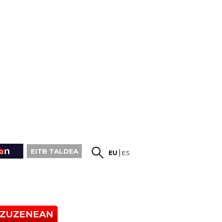
EITB TALDEA
EU
ES