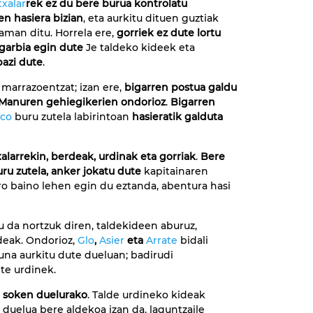
xalar
rek ez du bere burua kontrolatu
en hasiera bizian
, eta aurkitu dituen guztiak
raman ditu. Horrela ere,
gorriek ez dute lortu
 garbia egin dute
Je taldeko kideek eta
bazi dute
.
 marrazoentzat; izan ere,
bigarren postua galdu
e Manuren gehiegikerien ondorioz
.
Bigarren
eco
buru zutela labirintoan
hasieratik galduta
alarrekin, berdeak, urdinak eta gorriak
.
Bere
ru zutela, anker jokatu dute
kapitainaren
ro baino lehen egin du eztanda, abentura hasi
u da nortzuk diren, taldekideen aburuz,
deak. Ondorioz,
Glo
,
Asier
eta
Arrate
bidali
duna aurkitu dute dueluan; badirudi
te urdinek.
o soken duelurako
. Talde urdineko kideak
 duelua bere aldekoa izan da, laguntzaile