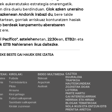
ek aukeratutako estrategia onarengatik.
an dira duelu berdinduan.
Glok azken uneraino
 azkenean Andonik irabazi du
, bere talde
artean, gorriak arriskuaz konturatzen hasiak
o berdeak kanpamentu aberatsaren
z ere.
 Pacífico"
,
astelehen
etan,
22:30
ean,
ETB2
n eta
ak EiTB Nahieranen ikus daitezke
.
EKE BESTE GAI HAUEK ERE IZATEA
GAZTEA
TEAK:
KIROLAK:
BIDEO MULTIMEDIA
EGURALDIA
tatea
Futbola
Bideoak
TRAFIKOA
ia
Txirrindularitza
Argazkiak
HAUTESKUNDEAK
Pilota
Audioak
ZOZKETAK DOAN
LOTERIA
Arrauna
PARTE HARTU
ran
Kirol gehiago
GAI INTERESGARRIAK
ia
Futbol sailkapenak
HERRIAK ETA HIRIAK
Saskibaloi sailkapenak
BLOGAK TEMATIKOAK
Kirolak zuzenean
NOLA IKUSI ETA ENTZUN EITB
PRENTSA ARETOA