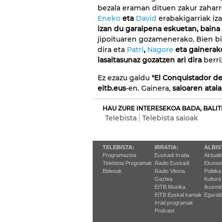
bezala eraman dituen zakur zaharr
Eneko
eta
David
erabakigarriak iz
izan du garaipena eskuetan, baina
jipoituaren gozamenerako. Bien bit
dira eta
Patri
,
Nagore
eta gainerak
lasaitasunaz gozatzen ari dira
berri
Ez ezazu galdu
"El Conquistador del
eitb.eus
-en. Gainera,
saioaren atal
HAU ZURE INTERESEKOA BADA, BALIT
Telebista
Telebista saioak
TELEBISTA:
IRRATIA:
ALBIS
Programazioa
Euskadi Irratia
Aktuali
Telebista Programak
Radio Euskadi
Ekonom
Bideoak
Radio Vitoria
Politika
Gaztea
Kultura
EITB Musika
Ikusmi
EiTB Euskal kantak
Egurald
Irrati programak
Podcast