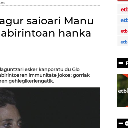
 agur saioari Manu
 labirintoan hanka
n
aguntzari esker kanporatu du Glo
abirintoaren immunitate jokoa; gorriak
ren gehiegikeriengatik.