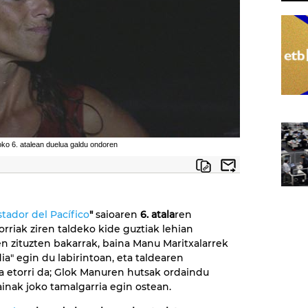
oko 6. atalean duelua galdu ondoren
tador del Pacífico
"
saioaren
6. atala
ren
orriak ziren taldeko kide guztiak lehian
 zituzten bakarrak, baina Manu Maritxalarrek
ia" egin du labirintoan, eta taldearen
 etorri da; Glok Manuren hutsak ordaindu
tainak joko tamalgarria egin ostean.