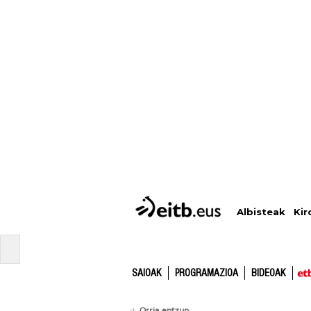
Albisteak
Kir
SAIOAK
PROGRAMAZIOA
BIDEOAK
Orria entzun