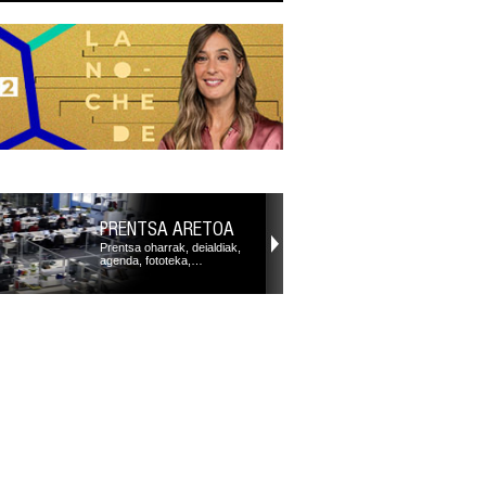
PRENTSA ARETOA
Prentsa oharrak, deialdiak,
agenda, fototeka,…