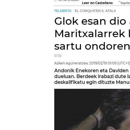
Leer en Castellano
TELEBISTA
'EL CONQUIS'EN 6. ATALA
Glok esan dio
Maritxalarrek
sartu ondore
EITB
Azken eguneratzea:
2019/02/19
01:09
(UTC+1)
Andonik Enekoren eta Daviden l
dueluan. Berdeek irabazi dute l
deskalifikatu egin dituzte Manu