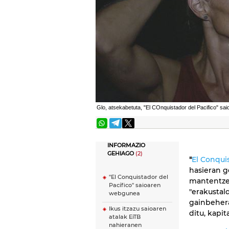
Glo, atsekabetuta, "El COnquistador del Pacifico" sai
INFORMAZIO
GEHIAGO
(2)
"
El Conquis
hasieran g
''El Conquistador del
mantentzen
Pacífico'' saioaren
"erakustald
webgunea
gainbehera
Ikus itzazu saioaren
ditu, kapi
atalak EiTB
nahieranen