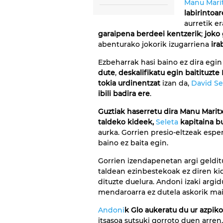
Manu Marit
labirintoar
aurretik e
garaipena berdeei kentzerik
;
joko
abenturako jokorik izugarriena
ira
Ezbeharrak hasi baino ez dira egin
dute
,
deskalifikatu egin baitituzt
tokia urdinentzat
izan da,
David S
ibili badira ere
.
Guztiak haserretu dira Manu Maritx
taldeko kideek,
Seleta
kapitaina bu
aurka. Gorrien presio-eltzeak espe
baino ez baita egin.
Gorrien izendapenetan argi geldit
taldean ezinbestekoak ez diren ki
dituzte duelura. Andoni izaki argi
mendaroarra ez dutela askorik mai
Andoni
k Glo aukeratu du ur azpik
itsasoa sutsuki gorroto duen arren,