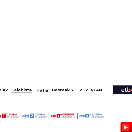
ZUZENEAN
Telebista
Besteak
olak
Irratia