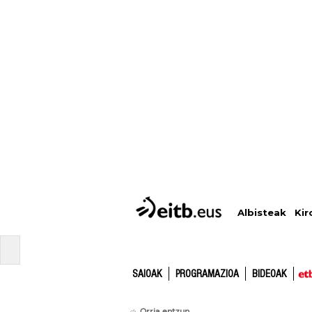
Albisteak
Kir
SAIOAK
PROGRAMAZIOA
BIDEOAK
Orria entzun