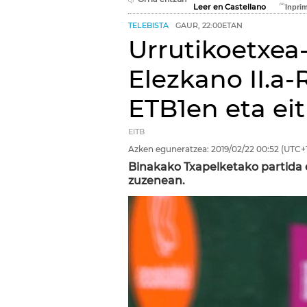
Leer en Castellano
TELEBISTA
GAUR, 22:00ETAN
Urrutikoetxea
Elezkano II.a-
ETB1en eta ei
EITB
Azken eguneratzea:
2019/02/22
00:52
(UTC+1
Binakako Txapelketako partida e
zuzenean.