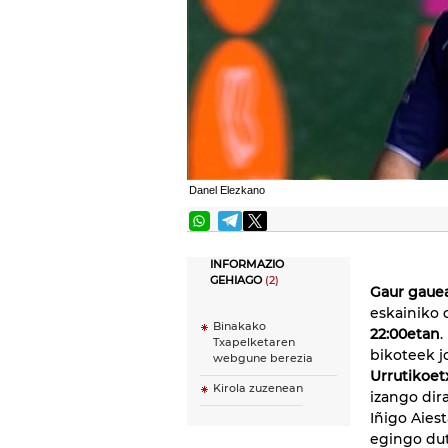
Danel Elezkano
INFORMAZIO
GEHIAGO
(2)
Gaur gaue
eskainiko
Binakako
22:00etan
.
Txapelketaren
bikoteek j
webgune berezia
Urrutikoet
Kirola zuzenean
izango dir
Iñigo Aies
egingo du