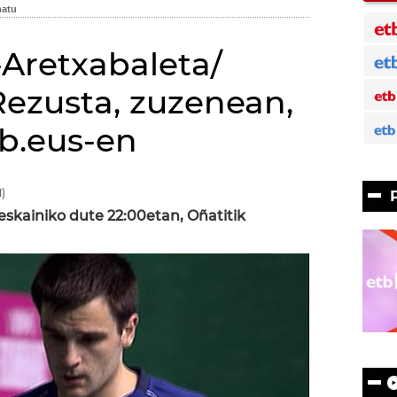
-Aretxabaleta/
Rezusta, zuzenean,
tb.eus-en
)
skainiko dute 22:00etan, Oñatitik