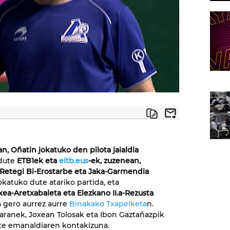
an,
Oñatin jokatuko den pilota jaialdia
 dute
ETB1ek eta
eitb.eus
-ek,
zuzenean,
Retegi Bi-Erostarbe eta Jaka-Garmendia
okatuko dute atariko partida, eta
xea-Aretxabaleta eta Elezkano II.a-Rezusta
a gero aurrez aurre
Binakako Txapelketa
n.
taranek, Joxean Tolosak eta Ibon Gaztañazpik
te emanaldiaren kontakizuna.