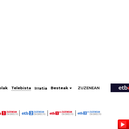
ZUZENEAN
Telebista
Besteak
olak
Irratia