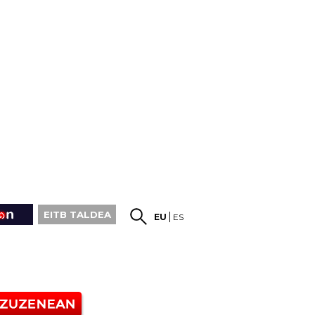
EITB TALDEA
EU
ES