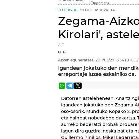
TELEBISTA
MENDI LASTERKETA
Zegama-Aizkor
Kirolari', ast
A.E.
EITB
Azken eguneratzea:
2011/05/27
16:54
(UTC+2
Igandean jokatuko den mendiko
erreportaje luzea eskainiko da.
Datorren astelehenean, Anartz Ag
igandean jokatuko den Zegama-Aiz
oso-osorik. Munduko Kopako 2. pro
eta hainbat nobedabde dakartza. T
aurreko bederatzi probak orduaren
lagun dira guztira, neska bat eta h
Guillermo Pinillos, Mikel Legarreta,