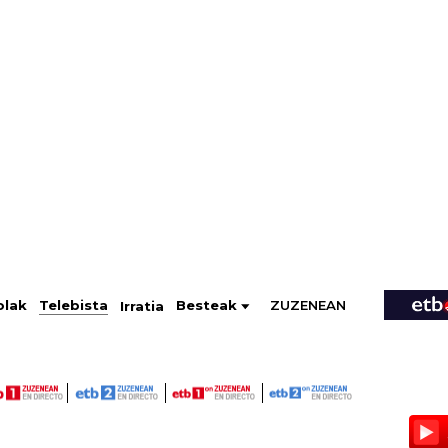
ZUZENEAN
Telebista
Besteak
olak
Irratia