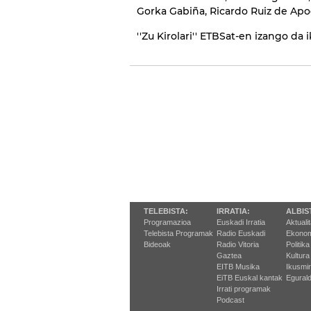
Gorka Gabiña, Ricardo Ruiz de Ap
''Zu Kirolari'' ETBSat-en izango da
TELEBISTA:
IRRATIA:
ALBIS
Programazioa
Euskadi Irratia
Aktuali
Telebista Programak
Radio Euskadi
Ekonom
Bideoak
Radio Vitoria
Politika
Gaztea
Kultura
EITB Musika
Ikusmi
EiTB Euskal kantak
Egurald
Irrati programak
Podcast