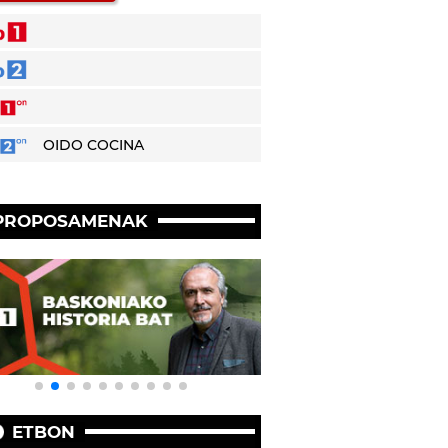
OIDO COCINA
PROPOSAMENAK
ETBON