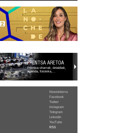
PRENTSA ARETOA
Prentsa oharrak, deialdiak,
agenda, fototeka,…
Newsletterra
Facebook
Twitter
Instagram
Telegram
Linkedin
YouTube
RSS