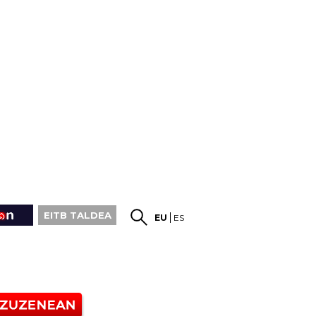
EITB TALDEA
EU
ES