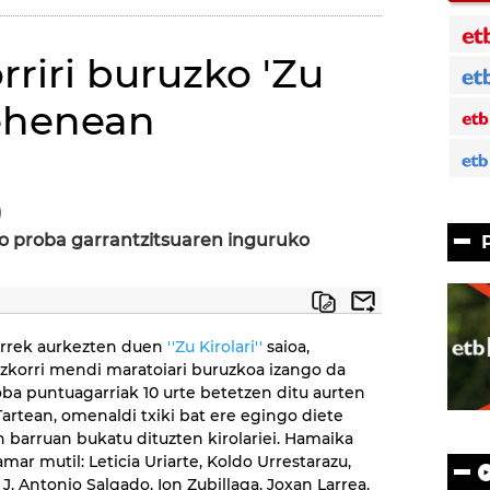
riri buruzko 'Zu
elehenean
)
 proba garrantzitsuaren inguruko
irrek aurkezten duen
''Zu Kirolari''
saioa,
korri mendi maratoiari buruzkoa izango da
ba puntuagarriak 10 urte betetzen ditu aurten
artean, omenaldi txiki bat ere egingo diete
 barruan bukatu dituzten kirolariei. Hamaika
amar mutil: Leticia Uriarte, Koldo Urrestarazu,
 J. Antonio Salgado, Ion Zubillaga, Joxan Larrea,