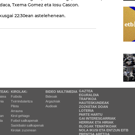
odaca, Txema Gomez eta Iosu Cascon.
 ikusgai 22:30ean astelehenean.
GAZTEA
TEAK:
KIROLAK:
BIDEO MULTIMEDIA
EGURALDIA
tatea
Futbola
Bideoak
TRAFIKOA
ia
Txirrindularitza
Argazkiak
HAUTESKUNDEAK
Pilota
Audioak
ZOZKETAK DOAN
LOTERIA
Arrauna
PARTE HARTU
ran
Kirol gehiago
GAI INTERESGARRIAK
ia
Futbol sailkapenak
HERRIAK ETA HIRIAK
Saskibaloi sailkapenak
BLOGAK TEMATIKOAK
Kirolak zuzenean
NOLA IKUSI ETA ENTZUN EITB
PRENTSA ARETOA