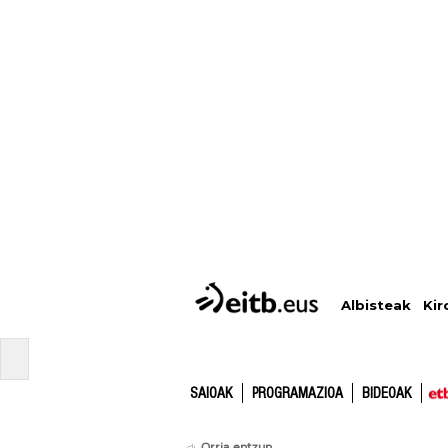
Albisteak
Kir
SAIOAK
PROGRAMAZIOA
BIDEOAK
Orria entzun