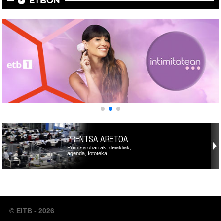
ETBON
PRENTSA ARETOA
Prentsa oharrak, deialdiak,
agenda, fototeka,…
© EITB - 2026