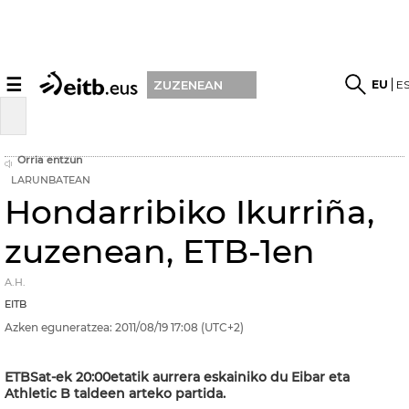
☰
EU
E
ZUZENEAN
Orria entzun
LARUNBATEAN
Hondarribiko Ikurriña,
zuzenean, ETB-1en
A.H.
EITB
Azken eguneratzea:
2011/08/19
17:08
(UTC+2)
ETBSat-ek 20:00etatik aurrera eskainiko du Eibar eta
Athletic B taldeen arteko partida.