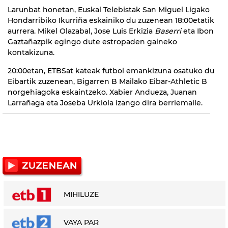
Larunbat honetan, Euskal Telebistak San Miguel Ligako
Hondarribiko Ikurriña eskainiko du zuzenean 18:00etatik
aurrera. Mikel Olazabal, Jose Luis Erkizia
Baserri
eta Ibon
Gaztañazpik egingo dute estropaden gaineko
kontakizuna.
20:00etan, ETBSat kateak futbol emankizuna osatuko du
Eibartik zuzenean, Bigarren B Mailako Eibar-Athletic B
norgehiagoka eskaintzeko. Xabier Andueza, Juanan
Larrañaga eta Joseba Urkiola izango dira berriemaile.
MIHILUZE
VAYA PAR