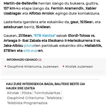
Martin-de-Belleville
herrian izango du bukaera, guztira,
157 km-
ko etapa izango da.
Fermin Aramendi
k,
Xabier
Usabiaga
k eta
Alfotso Arroio
k egingo dute kontakizuna.
Lasterketa igandera arte eskainiko da,
gaur, 15:15ea
n, eta
asteburuan
berriz,
15:40ean
.
Gauean,
21:15ean
,
"ETB Kantxa"
saioak
Elordi-Tolosa vs.
Arteaga II- Ibai Zabala eta Elezkano II-Mariezkurrena II vs.
Jaka-Albisu
pilota
rien partiduak eskainiko ditu
Mallabitik,
ETB1en eta
eitb.eus
-en
.
INFORMAZIO GEHIAGO
(2)
Dauphiné Kriteriuma, zuzenean
Kirolak zuzenean
HAU ZURE INTERESEKOA BADA, BALITEKE BESTE GAI
HAUEK ERE IZATEA
Kirolak
Pilota
Txirrindularitza
Dauphiné Criteriuma
Telebista
Telebista Programazioa