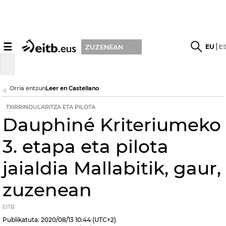
☰
EU
E
ZUZENEAN
Orria entzun
Leer en Castellano
TXIRRINDULARITZA ETA PILOTA
Dauphiné Kriteriumeko
3. etapa eta pilota
jaialdia Mallabitik, gaur,
zuzenean
EITB
Publikatuta:
2020/08/13
10:44
(UTC+2)