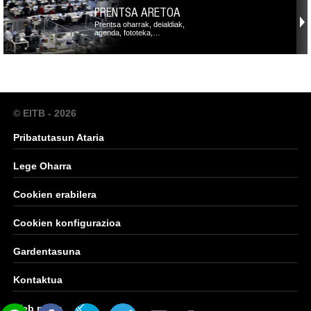
PRENTSA ARETOA
Prentsa oharrak, deialdiak,
agenda, fototeka,…
© EITB - 2026
Pribatutasun Ataria
Lege Oharra
Cookien erabilera
Cookien konfigurazioa
Gardentasuna
Kontaktua
Web mapa