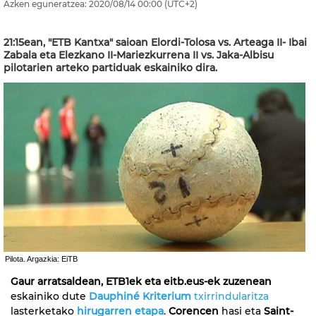
Azken eguneratzea:
2020/08/14
00:00
(UTC+2)
21:15ean, "ETB Kantxa" saioan Elordi-Tolosa vs. Arteaga II- Ibai
Zabala eta Elezkano II-Mariezkurrena II vs. Jaka-Albisu
pilotarien arteko partiduak eskainiko dira.
Pilota. Argazkia: EiTB
Gaur arratsaldean,
ETB1ek eta eitb.eus-ek
zuzenean
eskainiko dute
Dauphiné Kriterium
txirrindularitza
lasterketako
hirugarren etapa
.
Corencen
hasi eta
Saint-