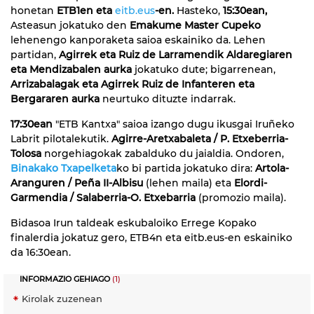
honetan
ETB1en eta
eitb.eus
-en.
Hasteko,
15:30ean,
Asteasun jokatuko den
Emakume Master Cupeko
lehenengo kanporaketa saioa eskainiko da. Lehen
partidan,
Agirrek eta Ruiz de Larramendik Aldaregiaren
eta Mendizabalen aurka
jokatuko dute; bigarrenean,
Arrizabalagak eta Agirrek Ruiz de Infanteren eta
Bergararen aurka
neurtuko dituzte indarrak.
17:30ean
"ETB Kantxa" saioa izango dugu ikusgai Iruñeko
Labrit pilotalekutik.
Agirre-Aretxabaleta / P. Etxeberria-
Tolosa
norgehiagokak zabalduko du jaialdia. Ondoren,
Binakako Txapelketa
ko bi partida jokatuko dira:
Artola-
Aranguren / Peña II-Albisu
(lehen maila) eta
Elordi-
Garmendia / Salaberria-O. Etxebarria
(promozio maila).
Bidasoa Irun taldeak eskubaloiko Errege Kopako
finalerdia jokatuz gero, ETB4n eta eitb.eus-en eskainiko
da 16:30ean.
INFORMAZIO GEHIAGO
(1)
Kirolak zuzenean