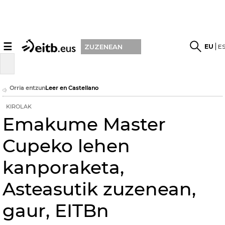
☰
EU
E
ZUZENEAN
Orria entzun
Leer en Castellano
KIROLAK
Emakume Master
Cupeko lehen
kanporaketa,
Asteasutik zuzenean,
gaur, EITBn