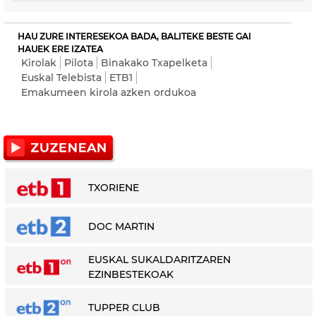
HAU ZURE INTERESEKOA BADA, BALITEKE BESTE GAI
HAUEK ERE IZATEA
Kirolak
Pilota
Binakako Txapelketa
Euskal Telebista
ETB1
Emakumeen kirola azken ordukoa
TXORIENE
DOC MARTIN
EUSKAL SUKALDARITZAREN
EZINBESTEKOAK
TUPPER CLUB