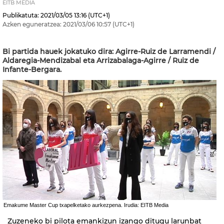
EITB MEDIA
Publikatuta:
2021/03/05
13:16
(UTC+1)
Azken eguneratzea:
2021/03/06
10:57
(UTC+1)
Bi partida hauek jokatuko dira: Agirre-Ruiz de Larramendi /
Aldaregia-Mendizabal eta Arrizabalaga-Agirre / Ruiz de
Infante-Bergara.
Emakume Master Cup txapelketako aurkezpena. Irudia: EITB Media
Zuzeneko bi pilota emankizun izango ditugu larunbat