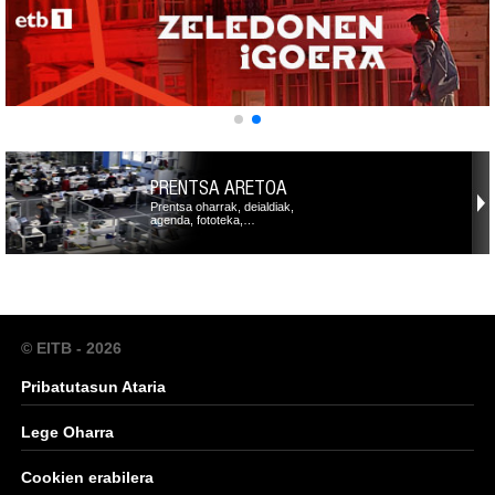
PRENTSA ARETOA
Prentsa oharrak, deialdiak,
agenda, fototeka,…
© EITB - 2026
Pribatutasun Ataria
Lege Oharra
Cookien erabilera