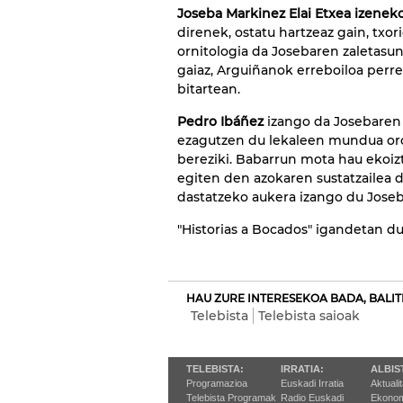
Joseba Markinez Elai Etxea izenek
direnek, ostatu hartzeaz gain, txor
ornitologia da Josebaren zaletasun
gaiaz, Arguiñanok erreboiloa perr
bitartean.
Pedro Ibáñez
izango da Josebaren
ezagutzen du lekaleen mundua oro
bereziki. Babarrun mota hau ekoiz
egiten den azokaren sustatzailea 
dastatzeko aukera izango du Jose
"Historias a Bocados" igandetan d
HAU ZURE INTERESEKOA BADA, BALIT
Telebista
Telebista saioak
TELEBISTA:
IRRATIA:
ALBIS
Programazioa
Euskadi Irratia
Aktuali
Telebista Programak
Radio Euskadi
Ekonom