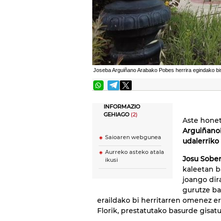
Joseba Arguiñano Arabako Pobes herrira egindako bi
INFORMAZIO
GEHIAGO
(2)
Aste hone
Arguiñano
Saioaren webgunea
udalerriko
Aurreko asteko atala
Josu Sobe
ikusi
kaleetan b
joango dir
gurutze ba
eraildako bi herritarren omenez er
Florik, prestatutako basurde gisat