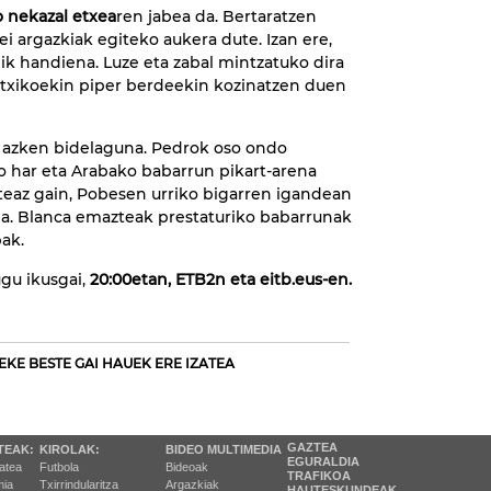
o nekazal etxea
ren jabea da. Bertaratzen
iei argazkiak egiteko aukera dute. Izan ere,
ik handiena. Luze eta zabal mintzatuko dira
etxikoekin piper berdeekin kozinatzen duen
 azken bidelaguna. Pedrok oso ondo
 har eta Arabako babarrun pikart-arena
teaz gain, Pobesen urriko bigarren igandean
da. Blanca emazteak prestaturiko babarrunak
bak.
ugu ikusgai,
20:00etan, ETB2n eta eitb.eus-en.
EKE BESTE GAI HAUEK ERE IZATEA
GAZTEA
TEAK:
KIROLAK:
BIDEO MULTIMEDIA
EGURALDIA
tatea
Futbola
Bideoak
TRAFIKOA
ia
Txirrindularitza
Argazkiak
HAUTESKUNDEAK