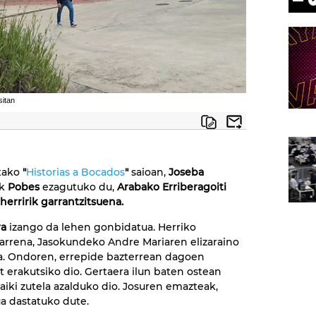
sitan
tako
"
Historias a Bocados
"
saioan,
Joseba
k
Pobes
ezagutuko du,
Arabako Erriberagoiti
 herririk garrantzitsuena.
ra
izango da lehen gonbidatua. Herriko
arrena, Jasokundeko Andre Mariaren elizaraino
a. Ondoren, errepide bazterrean dagoen
t erakutsiko dio. Gertaera ilun baten ostean
aiki zutela azalduko dio. Josuren emazteak,
ua dastatuko dute.