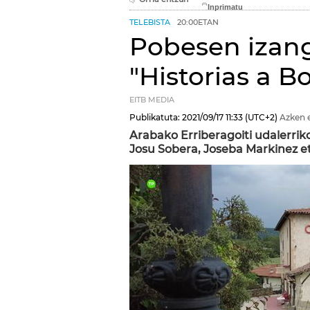
TELEBISTA
20:00ETAN
Pobesen izan
"Historias a B
EITB MEDIA
Publikatuta:
2021/09/17
11:33
(UTC+2)
Azken 
Arabako Erriberagoiti udalerri
Josu Sobera, Joseba Markinez e