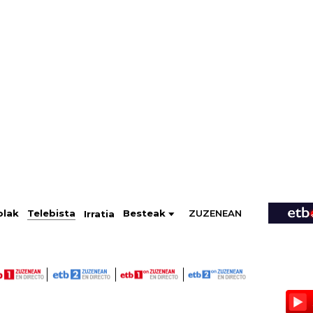
ZUZENEAN
Telebista
Besteak
olak
Irratia