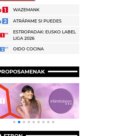
WAZEMANK
ATRÁPAME SI PUEDES
ESTROPADAK: EUSKO LABEL
LIGA 2026
OIDO COCINA
PROPOSAMENAK
ETBON