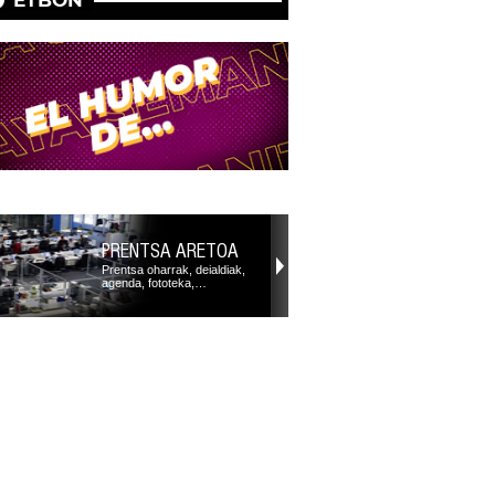
PRENTSA ARETOA
Prentsa oharrak, deialdiak,
agenda, fototeka,…