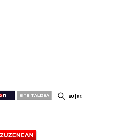
EITB TALDEA
EU
ES