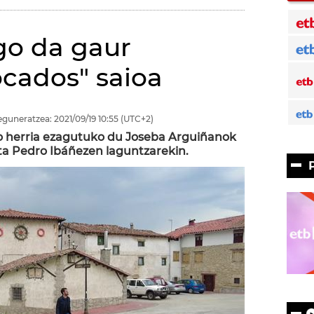
go da gaur
ocados" saioa
eguneratzea:
2021/09/19
10:55
(UTC+2)
ko herria ezagutuko du Joseba Arguiñanok
ta Pedro Ibáñezen laguntzarekin.