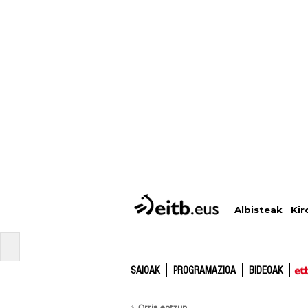
Albisteak
Kir
SAIOAK
PROGRAMAZIOA
BIDEOAK
Orria entzun