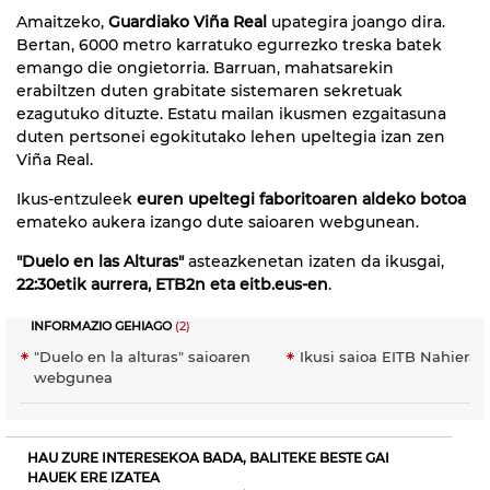
Amaitzeko,
Guardiako Viña Real
upategira joango dira.
Bertan, 6000 metro karratuko egurrezko treska batek
emango die ongietorria. Barruan, mahatsarekin
erabiltzen duten grabitate sistemaren sekretuak
ezagutuko dituzte. Estatu mailan ikusmen ezgaitasuna
duten pertsonei egokitutako lehen upeltegia izan zen
Viña Real.
Ikus-entzuleek
euren upeltegi faboritoaren aldeko botoa
emateko aukera izango dute saioaren webgunean.
"Duelo en las Alturas"
asteazkenetan izaten da ikusgai,
22:30etik aurrera, ETB2n eta eitb.eus-en
.
INFORMAZIO GEHIAGO
(2)
"Duelo en la alturas" saioaren
Ikusi saioa EITB Nahiera
webgunea
HAU ZURE INTERESEKOA BADA, BALITEKE BESTE GAI
HAUEK ERE IZATEA