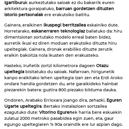
Igartiburu
k aurkeztutako saioak ez du bakarrik euren
arkitektura goraipatuko,
barruan gordetzen dituzten
istorio pertsonalak
ere erakutsiko baititu.
Gainera, eraikinen
ikuspegi berritzailea
eskainiko dute.
Horretarako,
eskanerraren teknologiaz
baliatuko da: hiru
dimentsiotan sortutako modelo erreal baten bidez,
aurretik ikusi ez diren moduan erakutsiko dituzte hiru
upeltegiak. Gainera, dronak erabiliko dituzte zerutik
eraikin bakoitza nola ikusten den erakusteko.
Hasteko, Iruñetik zortzi kilometrora dagoen
Otazu
upeltegia
bisitatuko du saioak. Nafarroan, hirigunetik
kanpo eraikitako lehen upeltegia izan zen eta Erdi Aroko
ondare handia gordetzen du, arte garaikideko hainbat
piezarekin batera: guztira 800 piezako bilduma dauka.
Ondoren, Arabako Errioxara joango dira, zehazki,
Eguren
Ugarte upeltegira
. Bertako instalazioen sortzailea
ezagutuko dute:
Vitorino Eguren
ek harria bere eskuekin
zulatuz 2000 metroko pasabidea egin zuen, eta, gaur
egungo upeltegiaren % 90a oraindik ere lur azpian dago.