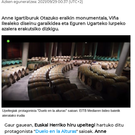
Azken eguneratzea:
2021/09/29
00:37
(UTC+2)
Anne Igartiburuk Otazuko eraikin monumentala, Viña
Realeko diseinu garaikidea eta Eguren Ugarteko lurpeko
azalera erakutsiko dizkigu.
Upeltegiak protagonista "Duelo en la alturas" saioan. EITB Mediaren bideo batetik
ateratako irudia
Gaur gauean,
Euskal Herriko hiru upeltegi
hartuko ditu
protagonista "
Duelo en la Alturas
" saioak.
Anne