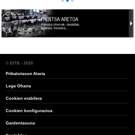
PRENTSA ARETOA
Prentsa oharrak, deialdiak,
agenda, fototeka,…
© EITB - 2026
Pribatutasun Ataria
Lege Oharra
Cookien erabilera
Cookien konfigurazioa
Gardentasuna