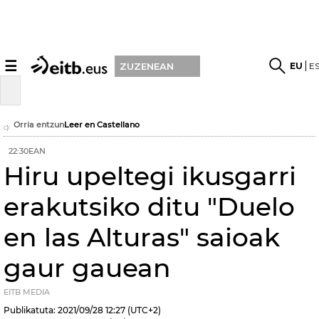
☰
EU
E
ZUZENEAN
Orria entzun
Leer en Castellano
22:30EAN
Hiru upeltegi ikusgarri
erakutsiko ditu "Duelo
en las Alturas" saioak
gaur gauean
EITB MEDIA
Publikatuta:
2021/09/28
12:27
(UTC+2)