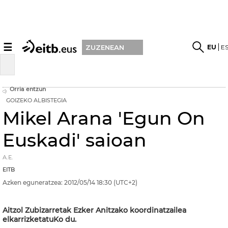
☰
EU
E
ZUZENEAN
Orria entzun
GOIZEKO ALBISTEGIA
Mikel Arana 'Egun On
Euskadi' saioan
A.E.
EITB
Azken eguneratzea:
2012/05/14
18:30
(UTC+2)
Aitzol Zubizarretak Ezker Anitzako koordinatzailea
elkarrizketatuKo du.