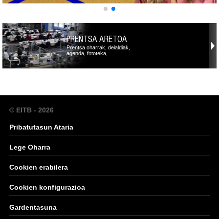
PRENTSA ARETOA
Prentsa oharrak, deialdiak,
agenda, fototeka,…
© EITB - 2026
Pribatutasun Ataria
Lege Oharra
Cookien erabilera
Cookien konfigurazioa
Gardentasuna