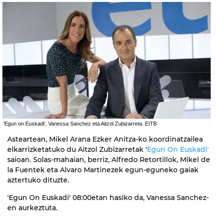
'Egun on Euskadi', Vanessa Sanchez eta Aitzol Zubizarreta. EITB
Asteartean, Mikel Arana Ezker Anitza-ko koordinatzailea
elkarrizketatuko du Aitzol Zubizarretak '
Egun On Euskadi'
saioan. Solas-mahaian, berriz, Alfredo Retortillok, Mikel de
la Fuentek eta Alvaro Martinezek egun-eguneko gaiak
aztertuko dituzte.
'Egun On Euskadi' 08:00etan hasiko da, Vanessa Sanchez-
en aurkeztuta.