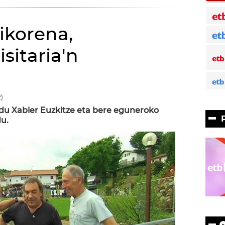
ikorena,
sitaria'n
)
du Xabier Euzkitze eta bere eguneroko
du.