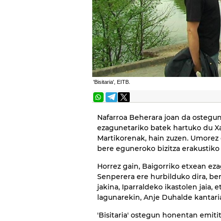
'Bisitaria', EITB.
Nafarroa Beherara joan da ostegun
ezagunetariko batek hartuko du X
Martikorenak, hain zuzen. Umorez 
bere eguneroko bizitza erakustiko d
Horrez gain, Baigorriko etxean ezag
Senperera ere hurbilduko dira, bert
jakina, Iparraldeko ikastolen jaia,
lagunarekin, Anje Duhalde kantaria
'Bisitaria' ostegun honentan emitit