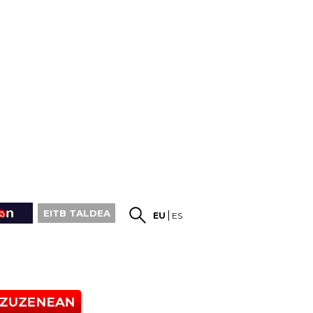
EITB TALDEA
EU
ES