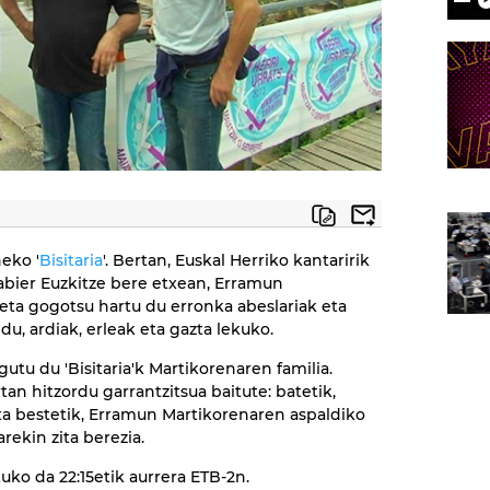
eko '
Bisitaria
'. Bertan, Euskal Herriko kantaririk
abier Euzkitze bere etxean, Erramun
eta gogotsu hartu du erronka abeslariak eta
u, ardiak, erleak eta gazta lekuko.
utu du 'Bisitaria'k Martikorenaren familia.
an hitzordu garrantzitsua baitute: batetik,
 eta bestetik, Erramun Martikorenaren aspaldiko
rekin zita berezia.
uko da 22:15etik aurrera ETB-2n.