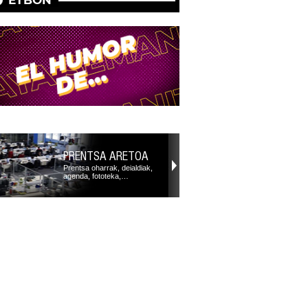
PRENTSA ARETOA
Prentsa oharrak, deialdiak,
agenda, fototeka,…