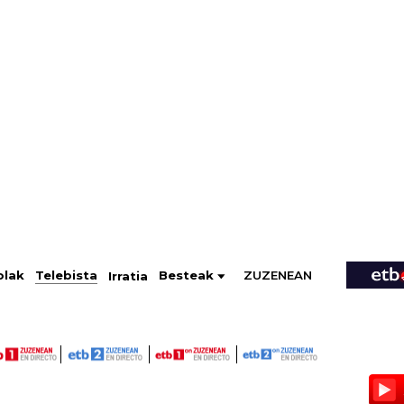
ZUZENEAN
Telebista
Besteak
olak
Irratia