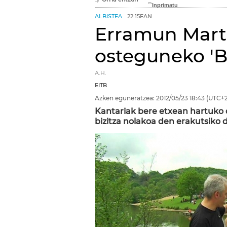
ALBISTEA
22:15EAN
Erramun Mart
osteguneko 'Bi
A.H.
EITB
Azken eguneratzea:
2012/05/23
18:43
(UTC+2
Kantariak bere etxean hartuko 
bizitza nolakoa den erakutsiko 