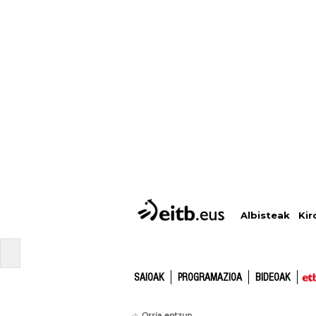
Albisteak
Kir
SAIOAK
PROGRAMAZIOA
BIDEOAK
Orria entzun