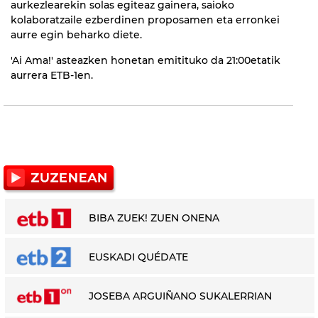
aurkezlearekin solas egiteaz gainera, saioko
kolaboratzaile ezberdinen proposamen eta erronkei
aurre egin beharko diete.
'Ai Ama!' asteazken honetan emitituko da 21:00etatik
aurrera ETB-1en.
BIBA ZUEK! ZUEN ONENA
EUSKADI QUÉDATE
JOSEBA ARGUIÑANO SUKALERRIAN