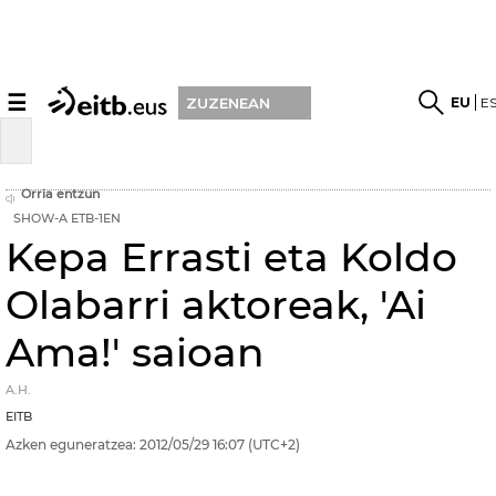
☰
EU
E
ZUZENEAN
Orria entzun
SHOW-A ETB-1EN
Kepa Errasti eta Koldo
Olabarri aktoreak, 'Ai
Ama!' saioan
A.H.
EITB
Azken eguneratzea:
2012/05/29
16:07
(UTC+2)