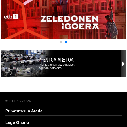
PRENTSA ARETOA
Prentsa oharrak, deialdiak,
agenda, fototeka,…
© EITB - 2026
Pribatutasun Ataria
Lege Oharra