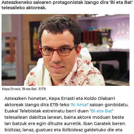
Asteazkeneko saioaren protagonistak izango dira 'Bi eta Bat'
telesaileko aktoreak.
Kepa Errasti, 'Bi eta Bat'. EITB
Asteazken honetan, Kepa Errasti eta Koldo Olabarri
aktoreak izango dira ETB-1eko '
Ai Ama!
' saioan gonbidatu.
Euskal Telebistak estreinatu berri duen '
Bi eta Bat
'
telesailean dabiltza lanean, baina aktore moduan beste
lan batzuk ere egin dituzte aurretik. Iban Garatek beren
bizitzaz, lanaz, gustuez eta ibilbideaz galdetuko die eta